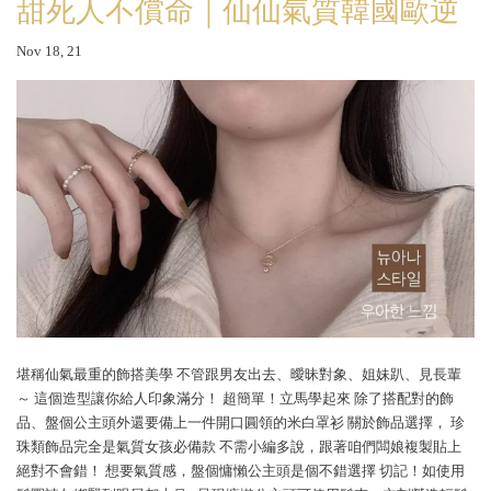
甜死人不償命｜仙仙氣質韓國歐逆
Nov 18, 21
堪稱仙氣最重的飾搭美學 不管跟男友出去、曖昧對象、姐妹趴、見長輩
～ 這個造型讓你給人印象滿分！ 超簡單！立馬學起來 除了搭配對的飾
品、盤個公主頭外還要備上一件開口圓領的米白罩衫 關於飾品選擇， 珍
珠類飾品完全是氣質女孩必備款 不需小編多說，跟著咱們闆娘複製貼上
絕對不會錯！ 想要氣質感，盤個慵懶公主頭是個不錯選擇 切記！如使用