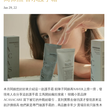
Jan 29, 22
本月闆娘想好好來介紹這一款護手霜 前陣子闆娘再NAVER上滑一滑，發
現有人在分享這款護手霜 立馬開始瘋狂搜索！ 韓國小眾品牌
ACASACARE 當下被它的外觀給吸引，直到實際去做功課才發現原來這
款評價很高 他們家是專門做護手霜的，商品數非常少 賣場目前只販售木