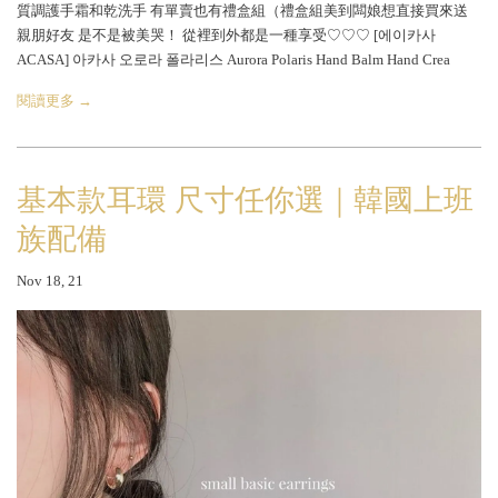
質調護手霜和乾洗手 有單賣也有禮盒組（禮盒組美到闆娘想直接買來送
親朋好友 是不是被美哭！ 從裡到外都是一種享受♡♡♡ [에이카사
ACASA] 아카사 오로라 폴라리스 Aurora Polaris Hand Balm Hand Crea
閱讀更多 →
基本款耳環 尺寸任你選｜韓國上班
族配備
Nov 18, 21