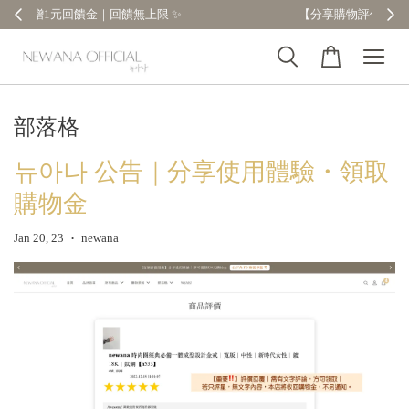
【分享購物評價💬】贈$30元購物金
部落格
뉴아나 公告｜分享使用體驗・領取
購物金
Jan 20, 23
newana
•