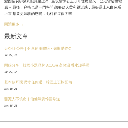
髮圈請勿綁緊到眼尾都上吊.. 呈現慵懶公主頭可使用髮夾，立刻營造輕鬆
感～ 最後，穿搭也是一門學問 想要給人柔和親近感，最好選上米白色系
上衣 想要更溫馴的感覺，毛料在這個冬季
閱讀更多 →
最新文章
뉴아나 公告｜分享使用體驗・領取購物金
Jan 20, 23
闆娘分享｜韓國小眾品牌 ACASA 高保濕 香水護手霜
Jan 29, 22
基本款耳環 尺寸任你選｜韓國上班族配備
Nov 18, 21
甜死人不償命｜仙仙氣質韓國歐逆
Nov 18, 21