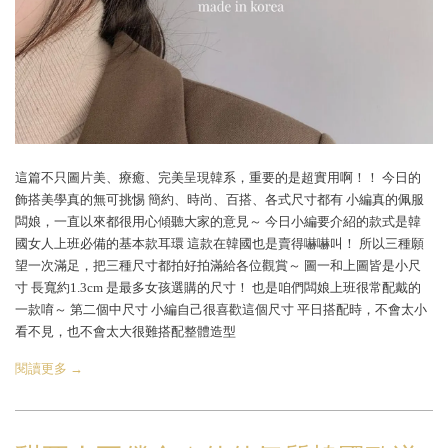
這篇不只圖片美、療癒、完美呈現韓系，重要的是超實用啊！！ 今日的
飾搭美學真的無可挑惕 簡約、時尚、百搭、各式尺寸都有 小編真的佩服
闆娘，一直以來都很用心傾聽大家的意見～ 今日小編要介紹的款式是韓
國女人上班必備的基本款耳環 這款在韓國也是賣得嚇嚇叫！ 所以三種願
望一次滿足，把三種尺寸都拍好拍滿給各位觀賞～ 圖一和上圖皆是小尺
寸 長寬約1.3cm 是最多女孩選購的尺寸！ 也是咱們闆娘上班很常配戴的
一款唷～ 第二個中尺寸 小編自己很喜歡這個尺寸 平日搭配時，不會太小
看不見，也不會太大很難搭配整體造型
閱讀更多 →