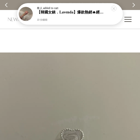
 全館消費每100元贈1元回饋金｜回饋無上限 ✨
【分享購物
有人
added to cart
【韓國女錶．Lavenda】爆款熱銷🔥經典之作老錢風編織紋理奢華金錶【nk64】
10 分鐘前