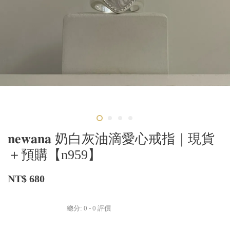
𝐧𝐞𝐰𝐚𝐧𝐚 奶白灰油滴愛心戒指｜現貨
＋預購【n959】
NT$ 680
總分:
0
-
0
評價