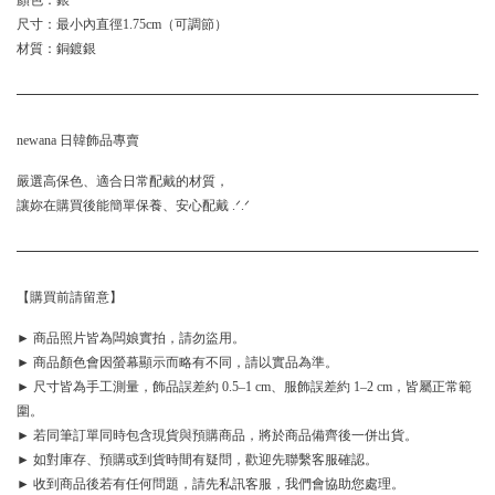
顏色：銀
尺寸：最小內直徑1.75cm（可調節）
材質：銅鍍銀
newana 日韓飾品專賣
嚴選高保色、適合日常配戴的材質，
讓妳在購買後能簡單保養、安心配戴 .ᐟ.ᐟ
【購買前請留意】
► 商品照片皆為闆娘實拍，請勿盜用。
► 商品顏色會因螢幕顯示而略有不同，請以實品為準。
► 尺寸皆為手工測量，飾品誤差約 0.5–1 cm、服飾誤差約 1–2 cm，皆屬正常範
圍。
► 若同筆訂單同時包含現貨與預購商品，將於商品備齊後一併出貨。
► 如對庫存、預購或到貨時間有疑問，歡迎先聯繫客服確認。
► 收到商品後若有任何問題，請先私訊客服，我們會協助您處理。