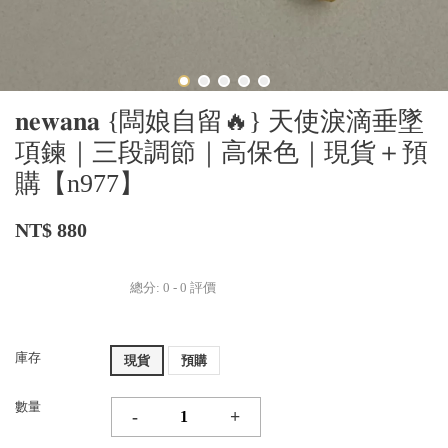
𝐧𝐞𝐰𝐚𝐧𝐚 {闆娘自留🔥} 天使淚滴垂墜
項鍊｜三段調節｜高保色｜現貨＋預
購【n977】
NT$ 880
總分:
0
-
0
評價
庫存
現貨
預購
數量
-
+