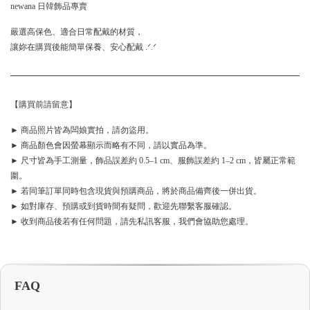
newana 日韓飾品專賣
嚴選高保色、適合日常配戴的材質，
讓妳在購買後能簡單保養、安心配戴 .ᐟ.ᐟ
【購買前請留意】
► 商品照片皆為闆娘實拍，請勿盜用。
► 商品顏色會因螢幕顯示而略有不同，請以實品為準。
► 尺寸皆為手工測量，飾品誤差約 0.5–1 cm、服飾誤差約 1–2 cm，皆屬正常範
圍。
► 若同筆訂單同時包含現貨與預購商品，將於商品備齊後一併出貨。
► 如對庫存、預購或到貨時間有疑問，歡迎先聯繫客服確認。
► 收到商品後若有任何問題，請先私訊客服，我們會協助您處理。
FAQ