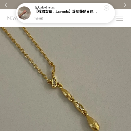
【分享購物評價💬】贈$30元購物金
有人
added to cart
【韓國女錶．Lavenda】爆款熱銷🔥經典之作老錢風編織紋理奢華金錶【nk64】
2 分鐘前