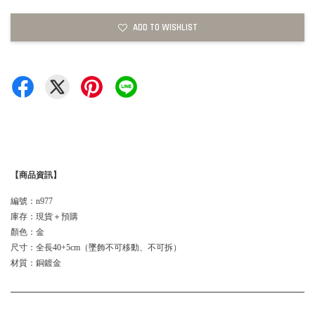
ADD TO WISHLIST
【商品資訊】
編號：n977
庫存：現貨＋預購
顏色：金
尺寸：全長40+5cm（墜飾不可移動、不可拆）
材質：銅鍍金