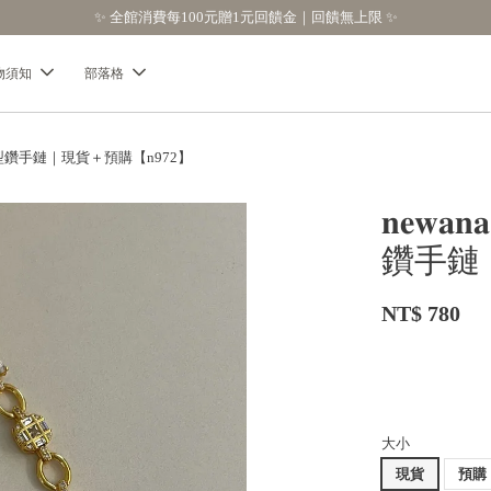
物須知
部落格
經典造型鑽手鏈｜現貨＋預購【n972】
𝐧𝐞
鑽手鏈
NT$ 780
大小
現貨
預購