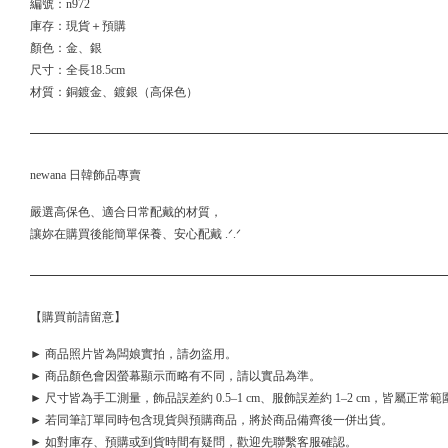
編號：n972
庫存：現貨＋預購
顏色：金、銀
尺寸：全長18.5cm
材質：銅鍍金、鍍銀（高保色）
newana 日韓飾品專賣
嚴選高保色、適合日常配戴的材質，
讓妳在購買後能簡單保養、安心配戴 .ᐟ.ᐟ
【購買前請留意】
► 商品照片皆為闆娘實拍，請勿盜用。
► 商品顏色會因螢幕顯示而略有不同，請以實品為準。
► 尺寸皆為手工測量，飾品誤差約 0.5–1 cm、服飾誤差約 1–2 cm，皆屬正常範
► 若同筆訂單同時包含現貨與預購商品，將於商品備齊後一併出貨。
► 如對庫存、預購或到貨時間有疑問，歡迎先聯繫客服確認。