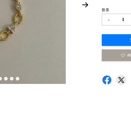
數量
-
AD