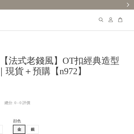
【分享購物評價💬】贈$30元購物金
𝐚𝐧𝐚【法式老錢風】OT扣經典造型
｜現貨＋預購【n972】
總分:
0
-
0
評價
顔色
金
銀