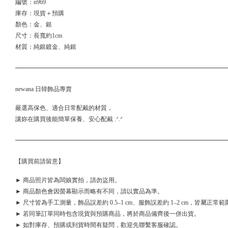
編號：n969
庫存：現貨＋預購
顏色：金、銀
尺寸：長寬約1cm
材質：純銀鍍金、純銀
newana 日韓飾品專賣
嚴選高保色、適合日常配戴的材質，
讓妳在購買後能簡單保養、安心配戴 .ᐟ.ᐟ
【購買前請留意】
► 商品照片皆為闆娘實拍，請勿盜用。
► 商品顏色會因螢幕顯示而略有不同，請以實品為準。
► 尺寸皆為手工測量，飾品誤差約 0.5–1 cm、服飾誤差約 1–2 cm，皆屬正常範
► 若同筆訂單同時包含現貨與預購商品，將於商品備齊後一併出貨。
► 如對庫存、預購或到貨時間有疑問，歡迎先聯繫客服確認。