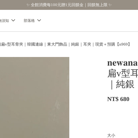
✨ 全館消費每100元贈1元回饋金｜回饋無上限 ✨
物須知
部落格
자인】極簡細扁v型耳骨夾｜韓國連線｜東大門飾品｜純銀｜耳夾｜現貨＋預購【n969】
𝐧𝐞
扁v型
｜純銀
NT$ 680
大小