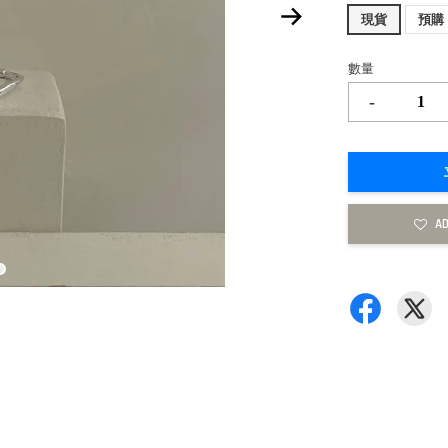
現貨
預購
數量
-
AD