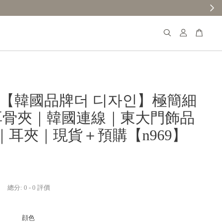
𝐚𝐧𝐚【韓國品牌더 디자인】極簡細
耳骨夾｜韓國連線｜東大門飾品
｜耳夾｜現貨＋預購【n969】
總分:
0
-
0
評價
顔色