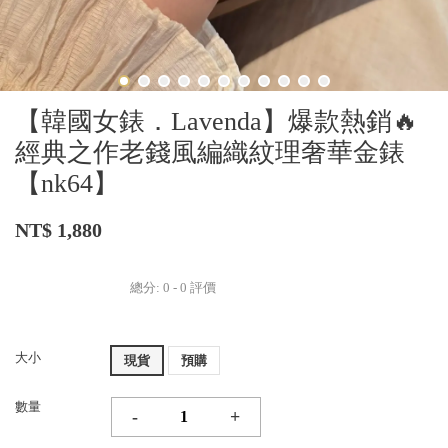
【韓國女錶．Lavenda】爆款熱銷🔥
經典之作老錢風編織紋理奢華金錶
【nk64】
NT$ 1,880
總分:
0
-
0
評價
大小
現貨
預購
數量
-
+