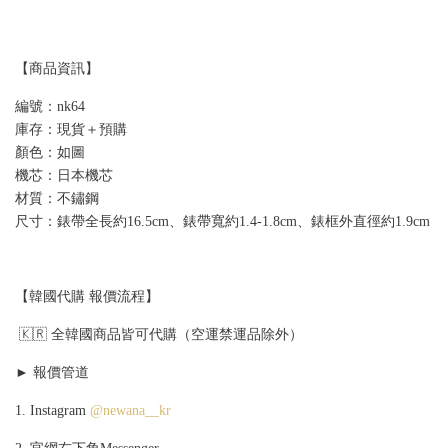
【商品資訊】
編號：nk64
庫存：現貨＋預購
顏色：如圖
機芯：日本機芯
材質：不鏽鋼
尺寸：錶帶全長約16.5cm、錶帶寬約1.4-1.8cm、錶框外直徑約1.9cm
【韓國代購 報價流程】
🇰🇷 全韓國商品皆可代購（空運禁運品除外）
► 報價管道
1. Instagram
@newana__kr