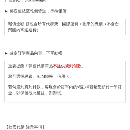
2. 官網右下角Messenger
► 傳送連結至報價管道，等待報價
報價金額 皆包含所有代購費＋國際運費＋匯率的總價（不含台
灣國內寄送運費）
► 確定訂購商品內容，下單結帳
重要提醒！韓國代購商品
不提供貨到付款
。
您可選擇網銀、ATM轉帳、信用卡。
若勾選到貨到付款，客服會於訂單內的備註欄聯繫您預付一半訂
金，以保留彼此權益，謝謝您。
【韓國代購 注意事項】