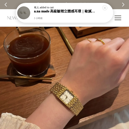
【分享購物評價💬】贈$30元購物金
有人
added to cart
𝐚.𝐧𝐚 𝐦𝐚𝐝𝐞 高級皺褶立體感耳環｜歐膩自訂款｜限量販售｜售完不補【a003】
2 小時前