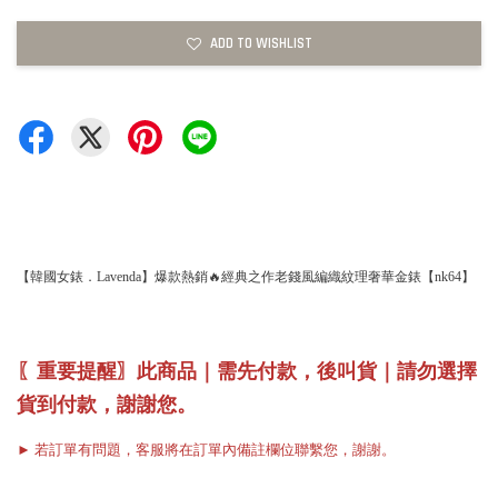
ADD TO WISHLIST
【韓國女錶．Lavenda】爆款熱銷🔥經典之作老錢風編織紋理奢華金錶【nk64】
〖重要提醒〗此商品｜需先付款，後叫貨｜請勿選擇
貨到付款，謝謝您。
► 若訂單有問題，客服將在訂單內備註欄位聯繫您，謝謝。