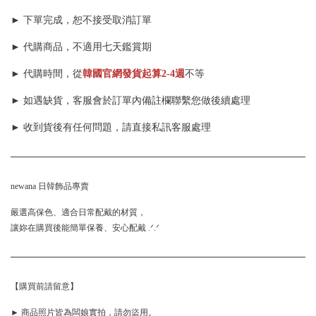
► 下單完成，恕不接受取消訂單
► 代購商品，不適用七天鑑賞期
► 代購時間，從
韓國官網發貨起算
2-4週
不等
► 如遇缺貨，客服會於訂單內備註欄聯繫您做後續處理
►
收到貨後有任何問題，請直接私訊客服處理
newana 日韓飾品專賣
嚴選高保色、適合日常配戴的材質，
讓妳在購買後能簡單保養、安心配戴 .ᐟ.ᐟ
【購買前請留意】
► 商品照片皆為闆娘實拍，請勿盜用。