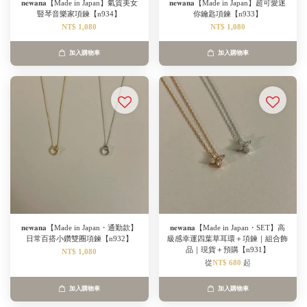
𝐧𝐞𝐰𝐚𝐧𝐚【Made in Japan】氣質美女
𝐧𝐞𝐰𝐚𝐧𝐚【Made in Japan】超可愛迷
豎琴音樂家項鍊【n934】
你鑰匙項鍊【n933】
NT$ 1,080
NT$ 1,080
加入購物車
加入購物車
𝐧𝐞𝐰𝐚𝐧𝐚【Made in Japan・通勤款】
𝐧𝐞𝐰𝐚𝐧𝐚【Made in Japan・SET】高
日常百搭小鑽雙圈項鍊【n932】
級感幸運四葉草耳環＋項鍊｜組合飾
品｜現貨＋預購【n931】
NT$ 1,080
從
NT$ 680
起
加入購物車
加入購物車