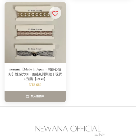
𝐧𝐞𝐰𝐚𝐧𝐚【Made in Japan・闆娘心頭
好】性感尤物・蕾絲氣質頸鏈｜現貨
＋預購【n930】
NT$ 680
加入購物車