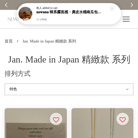
【分享購物評價💬】贈$30元購物金
有人
added to cart
𝐧𝐞𝐰𝐚𝐧𝐚 韓系霧面感・麂皮水桶南瓜包｜通勤日常包｜高級皮革｜現貨＋預購【nk62】
12 小時前
›
首頁
Jan. Made in Japan 精緻款 系列
Jan. Made in Japan 精緻款 系列
排列方式