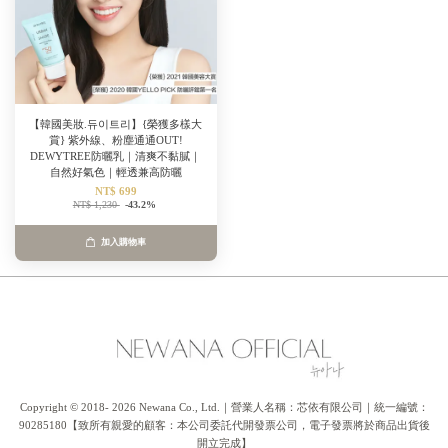
【韓國美妝.듀이트리】{榮獲多樣大
賞} 紫外線、粉塵通通OUT!
DEWYTREE防曬乳｜清爽不黏膩｜
自然好氣色｜輕透兼高防曬
NT$ 699
NT$ 1,230
-43.2%
加入購物車
Copyright © 2018- 2026 Newana Co., Ltd.｜營業人名稱：芯依有限公司｜統一編號：
90285180【致所有親愛的顧客：本公司委託代開發票公司，電子發票將於商品出貨後
開立完成】