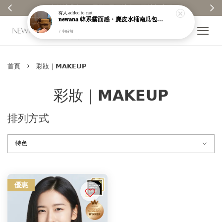
✨ 全館消費每100元贈1元回饋金｜回饋無上限 ✨
有人
added to cart
𝐧𝐞𝐰𝐚𝐧𝐚 韓系霧面感・麂皮水桶南瓜包｜通勤日常包｜高級皮革｜現貨＋預購【nk62】
7 小時前
›
首頁
彩妝｜𝗠𝗔𝗞𝗘𝗨𝗣
彩妝｜𝗠𝗔𝗞𝗘𝗨𝗣
排列方式
優惠