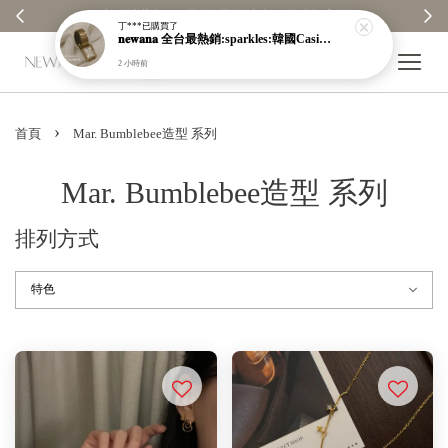
 全館消費每100元贈1元回饋金｜回饋無上限 ✨
【分享購物
丁***
已購買了
𝐧𝐞𝐰𝐚𝐧𝐚 全台最熱銷:sparkles:韓國Casio防潑水金屬錶:sparkles:就在本店
2 小時前
›
首頁
Mar. Bumblebee造型 系列
Mar. Bumblebee造型 系列
排列方式