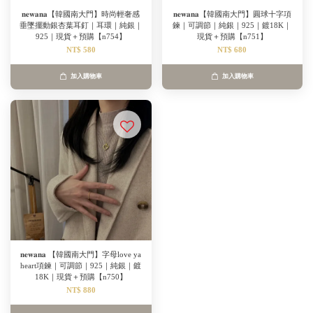
𝐧𝐞𝐰𝐚𝐧𝐚【韓國南大門】時尚輕奢感
𝐧𝐞𝐰𝐚𝐧𝐚【韓國南大門】圓球十字項
垂墜擺動銀杏葉耳釘｜耳環｜純銀｜
鍊｜可調節｜純銀｜925｜鍍18K｜
925｜現貨＋預購【n754】
現貨＋預購【n751】
NT$ 580
NT$ 680
加入購物車
加入購物車
𝐧𝐞𝐰𝐚𝐧𝐚 【韓國南大門】字母love ya
heart項鍊｜可調節｜925｜純銀｜鍍
18K｜現貨＋預購【n750】
NT$ 880