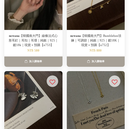
𝐧𝐞𝐰𝐚𝐧𝐚【韓國南大門】線條法式心
𝐧𝐞𝐰𝐚𝐧𝐚【韓國南大門】Bumblebee項
形耳釘｜耳扣｜耳環｜純銀｜925｜
鍊｜可調節｜純銀｜925｜鍍18K｜
鍍18k｜現貨＋預購【n753】
現貨＋預購【n752】
NT$ 580
NT$ 880
加入購物車
加入購物車