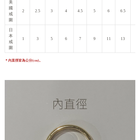
美
國
2
2.5
3
4
4.5
5
6
6.5
7
戒
圍
日
本
1
3
5
6
7
9
11
13
14
戒
圍
＊內直徑皆為公分(cm)。