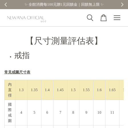
消費每100元贈1元回饋金｜回饋無上限 ✨
【分享購物評價
【尺寸測量評估表】
戒指
常見戒圍尺寸表
內
直
1.3
1.35
1.4
1.45
1.5
1.55
1.6
1.65
1.7
徑
國
際
4
5
6
7
8
9
10
11
12
戒
圍