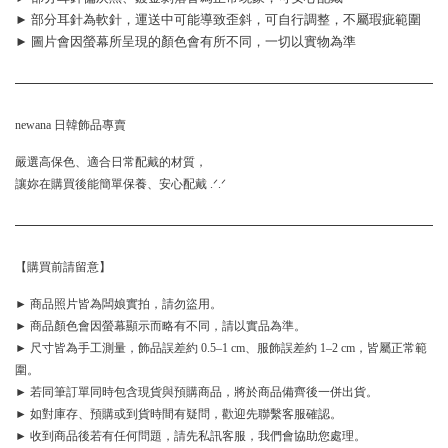
► 部分耳針為軟針，運送中可能導致歪斜，可自行調整，不屬瑕疵範圍
► 圖片會因螢幕所呈現的顏色會有所不同，一切以實物為準
newana 日韓飾品專賣
嚴選高保色、適合日常配戴的材質，
讓妳在購買後能簡單保養、安心配戴 .ᐟ.ᐟ
【購買前請留意】
► 商品照片皆為闆娘實拍，請勿盜用。
► 商品顏色會因螢幕顯示而略有不同，請以實品為準。
► 尺寸皆為手工測量，飾品誤差約 0.5–1 cm、服飾誤差約 1–2 cm，皆屬正常範
圍。
► 若同筆訂單同時包含現貨與預購商品，將於商品備齊後一併出貨。
► 如對庫存、預購或到貨時間有疑問，歡迎先聯繫客服確認。
► 收到商品後若有任何問題，請先私訊客服，我們會協助您處理。