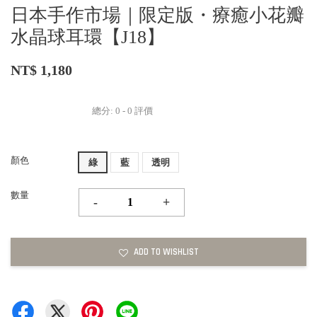
日本手作市場｜限定版・療癒小花瓣
水晶球耳環【J18】
NT$ 1,180
總分:
0
-
0
評價
顏色
綠
藍
透明
數量
-
+
ADD TO WISHLIST