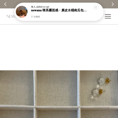
【分享購物評價💬】贈$30元購物金
有人
added to cart
𝐧𝐞𝐰𝐚𝐧𝐚 韓系霧面感・麂皮水桶南瓜包｜通勤日常包｜高級皮革｜現貨＋預購【nk62】
57 分鐘前