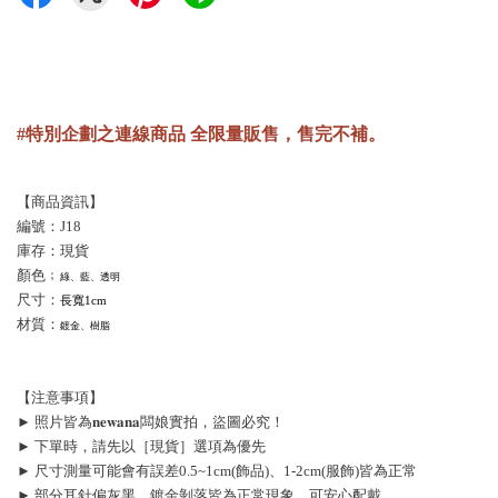
#特別企劃之連線商品 全限量販售，售完不補。
【商品資訊】
編號：J18
庫存：現貨
顏色﹔
綠、藍、透明
尺寸：
長寬1cm
材質：
鍍金、樹脂
【注意事項】
► 照片皆為𝐧𝐞𝐰𝐚𝐧𝐚闆娘實拍，盜圖必究！
► 下單時，請先以［現貨］選項為優先
► 尺寸測量可能會有誤差0.5~1cm(飾品)、1-2cm(服飾)皆為正常
► 部分耳針偏灰黑、鍍金剝落皆為正常現象，可安心配戴