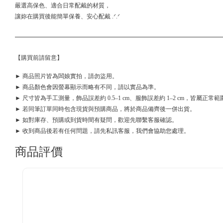
嚴選高保色、適合日常配戴的材質，
讓妳在購買後能簡單保養、安心配戴 .ᐟ.ᐟ
【購買前請留意】
► 商品照片皆為闆娘實拍，請勿盜用。
► 商品顏色會因螢幕顯示而略有不同，請以實品為準。
► 尺寸皆為手工測量，飾品誤差約 0.5–1 cm、服飾誤差約 1–2 cm，皆屬正常範
► 若同筆訂單同時包含現貨與預購商品，將於商品備齊後一併出貨。
► 如對庫存、預購或到貨時間有疑問，歡迎先聯繫客服確認。
► 收到商品後若有任何問題，請先私訊客服，我們會協助您處理。
商品評價