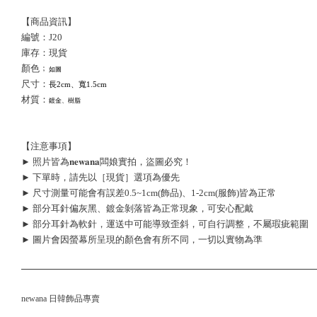
【商品資訊】
編號：J20
庫存：現貨
顏色﹔
如圖
尺寸：
長2cm、寬1.5cm
材質：
鍍金、樹脂
【注意事項】
► 照片皆為𝐧𝐞𝐰𝐚𝐧𝐚闆娘實拍，盜圖必究！
► 下單時，請先以［現貨］選項為優先
► 尺寸測量可能會有誤差0.5~1cm(飾品)、1-2cm(服飾)皆為正常
► 部分耳針偏灰黑、鍍金剝落皆為正常現象，可安心配戴
► 部分耳針為軟針，運送中可能導致歪斜，可自行調整，不屬瑕疵範圍
► 圖片會因螢幕所呈現的顏色會有所不同，一切以實物為準
newana 日韓飾品專賣