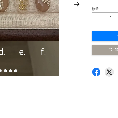
數量
-
AD