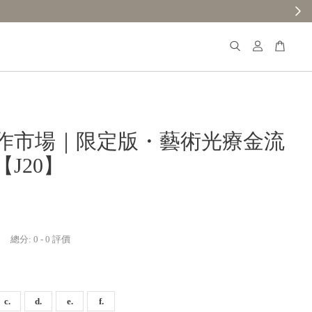
作市場｜限定版・藝術光療金流
J20】
總分:
0
-
0
評價
c.
d.
e.
f.