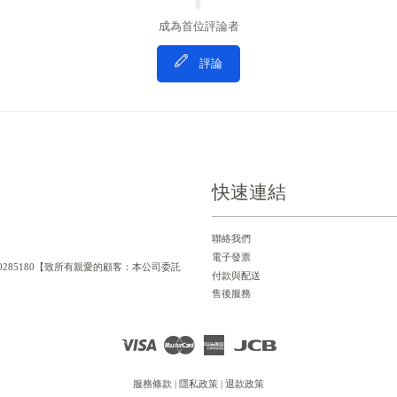
成為首位評論者
評論
快速連結
聯絡我們
電子發票
一編號：90285180【致所有親愛的顧客：本公司委託
付款與配送
售後服務
Visa
Master
American
JCB
Express
服務條款
|
隱私政策
|
退款政策