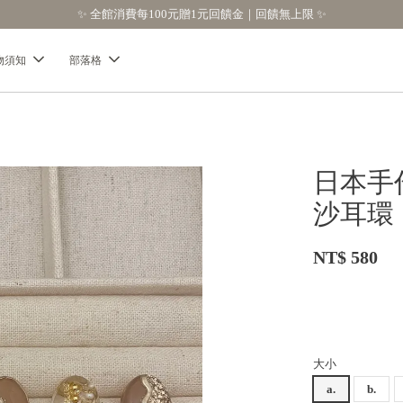
【分享購物評價💬】贈$30元購物金
物須知
部落格
日本手
沙耳環【
NT$ 580
大小
a.
b.