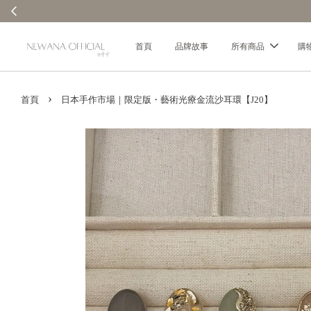
首頁
品牌故事
所有商品
購
›
首頁
日本手作市場｜限定版・藝術光療金流沙耳環【J20】