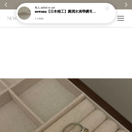
 ✨
【分享購物評價💬】贈$30元購物金
有人
added to cart
𝐧𝐞𝐰𝐚𝐧𝐚【日本精工】圓潤水滴帶鑽耳環｜耳針｜高保色｜純銀｜鍍玫瑰金｜現貨＋預購【n989】
4 小時前