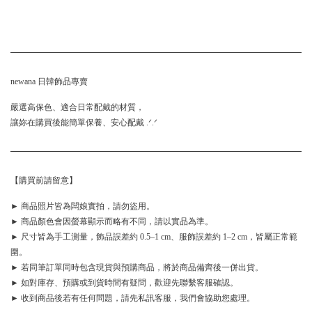
newana 日韓飾品專賣
嚴選高保色、適合日常配戴的材質，
讓妳在購買後能簡單保養、安心配戴 .ᐟ.ᐟ
【購買前請留意】
► 商品照片皆為闆娘實拍，請勿盜用。
► 商品顏色會因螢幕顯示而略有不同，請以實品為準。
► 尺寸皆為手工測量，飾品誤差約 0.5–1 cm、服飾誤差約 1–2 cm，皆屬正常範
圍。
► 若同筆訂單同時包含現貨與預購商品，將於商品備齊後一併出貨。
► 如對庫存、預購或到貨時間有疑問，歡迎先聯繫客服確認。
► 收到商品後若有任何問題，請先私訊客服，我們會協助您處理。