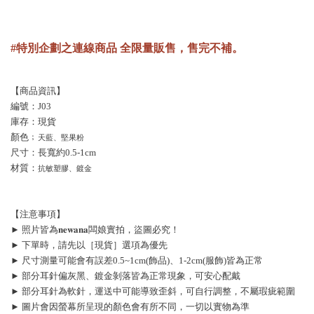
#特別企劃之連線商品 全限量販售，售完不補。
【商品資訊】
編號：J03
庫存：現貨
顏色﹔
天藍、堅果粉
尺寸：長寬約0.5-1cm
材質：
抗敏塑膠、鍍金
【注意事項】
► 照片皆為𝐧𝐞𝐰𝐚𝐧𝐚闆娘實拍，盜圖必究！
► 下單時，請先以［現貨］選項為優先
► 尺寸測量可能會有誤差0.5~1cm(飾品)、1-2cm(服飾)皆為正常
► 部分耳針偏灰黑、鍍金剝落皆為正常現象，可安心配戴
► 部分耳針為軟針，運送中可能導致歪斜，可自行調整，不屬瑕疵範圍
► 圖片會因螢幕所呈現的顏色會有所不同，一切以實物為準