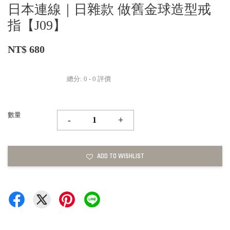
日本連線｜日雜款 做舊金球造型戒
指【J09】
NT$ 680
總分:
0
-
0
評價
數量
-
+
ADD TO WISHLIST