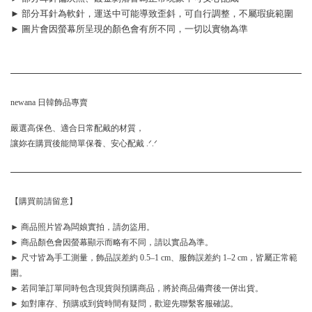
► 部分耳針為軟針，運送中可能導致歪斜，可自行調整，不屬瑕疵範圍
► 圖片會因螢幕所呈現的顏色會有所不同，一切以實物為準
newana 日韓飾品專賣
嚴選高保色、適合日常配戴的材質，
讓妳在購買後能簡單保養、安心配戴 .ᐟ.ᐟ
【購買前請留意】
► 商品照片皆為闆娘實拍，請勿盜用。
► 商品顏色會因螢幕顯示而略有不同，請以實品為準。
► 尺寸皆為手工測量，飾品誤差約 0.5–1 cm、服飾誤差約 1–2 cm，皆屬正常範
圍。
► 若同筆訂單同時包含現貨與預購商品，將於商品備齊後一併出貨。
► 如對庫存、預購或到貨時間有疑問，歡迎先聯繫客服確認。