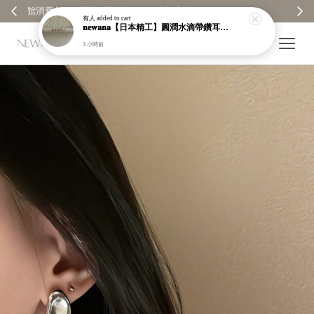
【分享購物評價💬】贈$30元購物金
有人
added to cart
𝐧𝐞𝐰𝐚𝐧𝐚【日本精工】圓潤水滴帶鑽耳環｜耳針｜高保色｜純銀｜鍍玫瑰金｜現貨＋預購【n989】
3 小時前