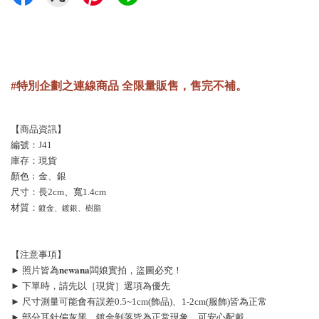
#特別企劃之連線商品 全限量販售，售完不補。
【商品資訊】
編號：J41
庫存：現貨
顏色﹔金、銀
尺寸：長2cm、寬1.4cm
材質：
鍍金、鍍銀、樹脂
【注意事項】
► 照片皆為𝐧𝐞𝐰𝐚𝐧𝐚闆娘實拍，盜圖必究！
► 下單時，請先以［現貨］選項為優先
► 尺寸測量可能會有誤差0.5~1cm(飾品)、1-2cm(服飾)皆為正常
► 部分耳針偏灰黑、鍍金剝落皆為正常現象，可安心配戴