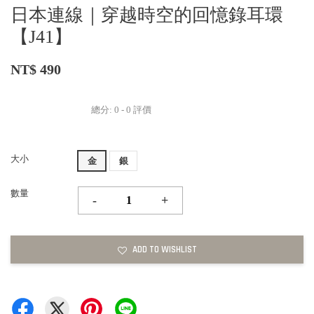
日本連線｜穿越時空的回憶錄耳環
【J41】
NT$ 490
總分:
0
-
0
評價
大小
金
銀
數量
-
+
ADD TO WISHLIST