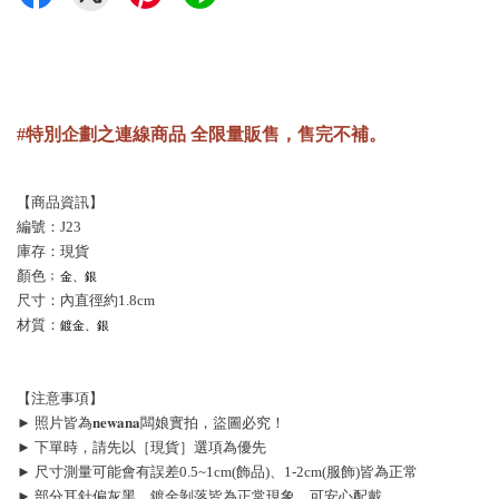
#特別企劃之連線商品 全限量販售，售完不補。
【商品資訊】
編號：J23
庫存：現貨
顏色﹔
金、銀
尺寸：內直徑約1.8cm
材質：
鍍金、銀
【注意事項】
► 照片皆為𝐧𝐞𝐰𝐚𝐧𝐚闆娘實拍，盜圖必究！
► 下單時，請先以［現貨］選項為優先
► 尺寸測量可能會有誤差0.5~1cm(飾品)、1-2cm(服飾)皆為正常
► 部分耳針偏灰黑、鍍金剝落皆為正常現象，可安心配戴