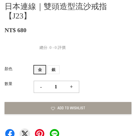
日本連線｜雙頭造型流沙戒指
【J23】
NT$ 680
總分:
0
-
0
評價
顏色
金
銀
數量
-
+
ADD TO WISHLIST