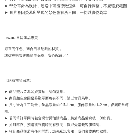
► 部分耳針為軟針，運送中可能導致歪斜，可自行調整，不屬瑕疵範圍
► 圖片會因螢幕所呈現的顏色會有所不同，一切以實物為準
newana 日韓飾品專賣
嚴選高保色、適合日常配戴的材質，
讓妳在購買後能簡單保養、安心配戴 .ᐟ.ᐟ
【購買前請留意】
► 商品照片皆為闆娘實拍，請勿盜用。
► 商品顏色會因螢幕顯示而略有不同，請以實品為準。
► 尺寸皆為手工測量，飾品誤差約 0.5–1 cm、服飾誤差約 1–2 cm，皆屬正常範
圍。
► 若同筆訂單同時包含現貨與預購商品，將於商品備齊後一併出貨。
► 如對庫存、預購或到貨時間有疑問，歡迎先聯繫客服確認。
► 收到商品後若有任何問題，請先私訊客服，我們會協助您處理。