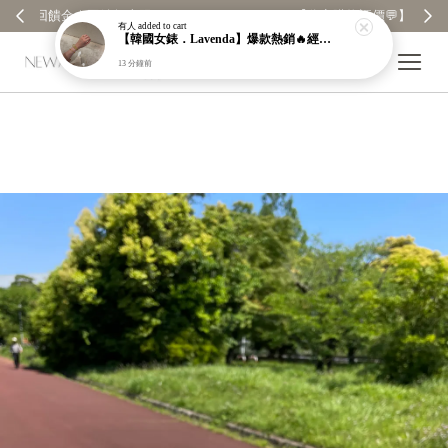
【分享購物評價💬】贈$30元購物金
有人
added to cart
【韓國女錶．Lavenda】爆款熱銷🔥經典之作老錢風編織紋理奢華金錶【nk64】
13 分鐘前