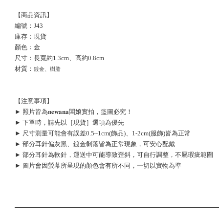
【商品資訊】
編號：J43
庫存：現貨
顏色﹔金
尺寸：長寬約1.3cm、高約0.8cm
材質：
鍍金、樹脂
【注意事項】
► 照片皆為𝐧𝐞𝐰𝐚𝐧𝐚闆娘實拍，盜圖必究！
► 下單時，請先以［現貨］選項為優先
► 尺寸測量可能會有誤差0.5~1cm(飾品)、1-2cm(服飾)皆為正常
► 部分耳針偏灰黑、鍍金剝落皆為正常現象，可安心配戴
► 部分耳針為軟針，運送中可能導致歪斜，可自行調整，不屬瑕疵範圍
► 圖片會因螢幕所呈現的顏色會有所不同，一切以實物為準