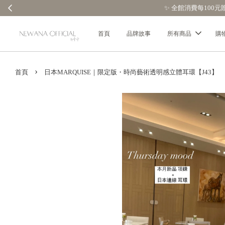
首頁
品牌故事
所有商品
購
›
首頁
日本MARQUISE｜限定版・時尚藝術透明感立體耳環【J43】