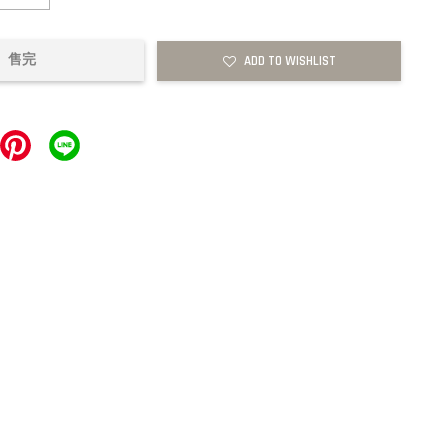
售完
ADD TO WISHLIST