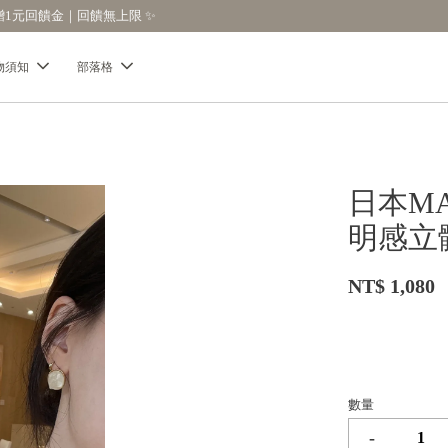
【分享購物評價💬】贈$30元購物金
物須知
部落格
日本M
明感立
NT$ 1,080
數量
-