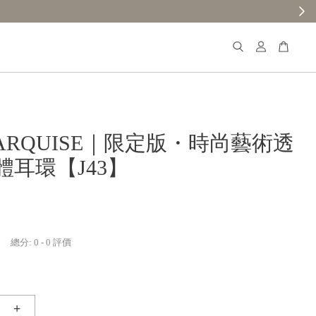
ARQUISE｜限定版・時尚藝術透
體耳環【J43】
總分:
0
-
0
評價
+