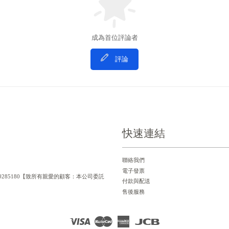
成為首位評論者
評論
快速連結
聯絡我們
電子發票
一編號：90285180【致所有親愛的顧客：本公司委託
付款與配送
售後服務
Visa
Master
American
JCB
Express