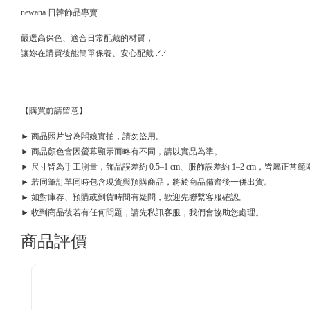
newana 日韓飾品專賣
嚴選高保色、適合日常配戴的材質，
讓妳在購買後能簡單保養、安心配戴 .ᐟ.ᐟ
【購買前請留意】
► 商品照片皆為闆娘實拍，請勿盜用。
► 商品顏色會因螢幕顯示而略有不同，請以實品為準。
► 尺寸皆為手工測量，飾品誤差約 0.5–1 cm、服飾誤差約 1–2 cm，皆屬正常範
► 若同筆訂單同時包含現貨與預購商品，將於商品備齊後一併出貨。
► 如對庫存、預購或到貨時間有疑問，歡迎先聯繫客服確認。
► 收到商品後若有任何問題，請先私訊客服，我們會協助您處理。
商品評價