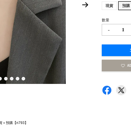
現貨
預購
數量
-
AD
現貨＋預購【n793】