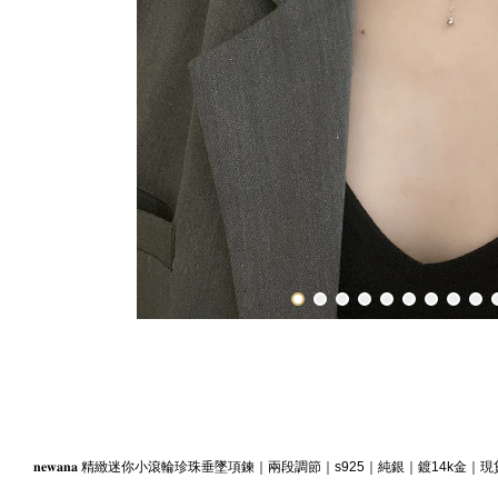
𝐧𝐞𝐰𝐚𝐧𝐚 精緻迷你小滾輪珍珠垂墜項鍊｜兩段調節｜s925｜純銀｜鍍14k金｜