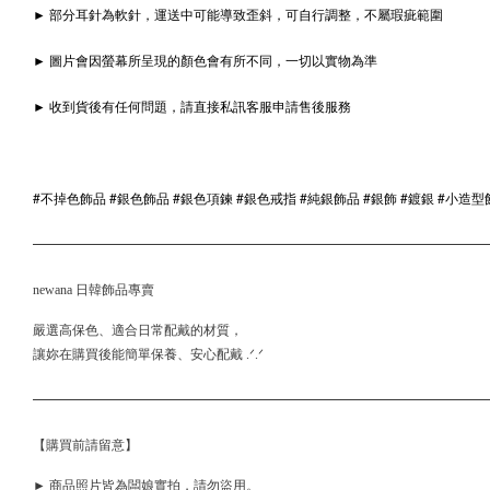
► 部分耳針為軟針，運送中可能導致歪斜，可自行調整，不屬瑕疵範圍
► 圖片會因螢幕所呈現的顏色會有所不同，一切以實物為準
► 收到貨後有任何問題，請直接私訊客服申請售後服務
#不掉色飾品 #銀色飾品 #銀色項鍊 #銀色戒指 #純銀飾品 #銀飾 #鍍銀 #小造型
newana 日韓飾品專賣
嚴選高保色、適合日常配戴的材質，
讓妳在購買後能簡單保養、安心配戴 .ᐟ.ᐟ
【購買前請留意】
► 商品照片皆為闆娘實拍，請勿盜用。