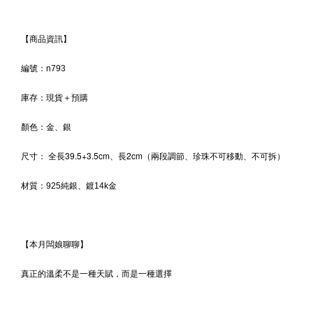
【商品資訊】
編號：n793
庫存：現貨＋預購
顏色：
金
、銀
全長39.5+3.5cm、長2cm（兩段調節、珍珠不可移動、不可拆）
尺寸：
材質：
925純銀、鍍14k金
【本月闆娘聊聊】
真正的溫柔不是一種天賦，而是一種選擇