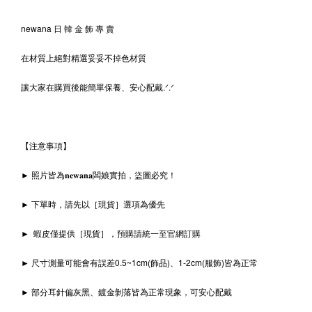
newana 日 韓 金 飾 專 賣
在材質上絕對精選妥妥不掉色材質
讓大家在購買後能簡單保養、安心配戴.ᐟ‪‪‪.ᐟ
【注意事項】
► 照片皆為𝐧𝐞𝐰𝐚𝐧𝐚闆娘實拍，盜圖必究！
► 下單時，請先以［現貨］選項為優先
► 蝦皮僅提供［現貨］，預購請統一至官網訂購
► 尺寸測量可能會有誤差0.5~1cm(飾品)、1-2cm(服飾)皆為正常
► 部分耳針偏灰黑、鍍金剝落皆為正常現象，可安心配戴