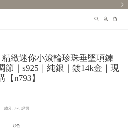
𝐚𝐧𝐚 精緻迷你小滾輪珍珠垂墜項鍊
節｜s925｜純銀｜鍍14k金｜現
【n793】
總分:
0
-
0
評價
顔色