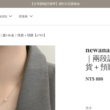
【分享購物評價💬】贈$30元購物金
物須知
部落格
純銀｜鍍14k金｜現貨＋預購【n793】
𝐧𝐞
｜兩段調
貨＋預購
NT$ 880
大小