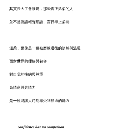
其實長大了會發現，那些真正溫柔的人
並不是說話輕聲細語、言行舉止柔弱
溫柔，更像是一種被磨練過後的淡然與溫暖
面對世界的理解與包容
對自我的接納與尊重
高情商與共情力
是一種能讓人時刻感受到舒適的能力
—— 𝒄𝒐𝒏𝒇𝒊𝒅𝒆𝒏𝒄𝒆 𝒉𝒂𝒔 𝒏𝒐 𝒄𝒐𝒎𝒑𝒆𝒕𝒊𝒕𝒊𝒐𝒏. ——