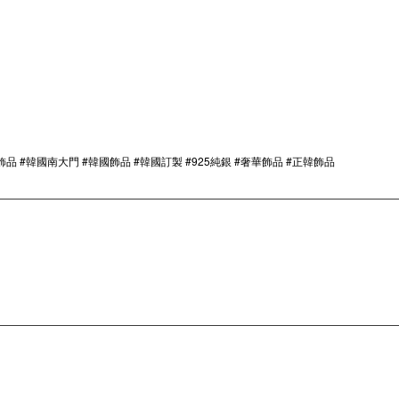
飾品 #韓國南大門 #韓國飾品 #韓國訂製 #925純銀 #奢華飾品 #正韓飾品