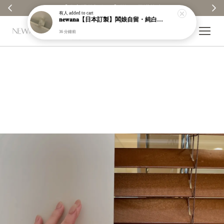
【分享購物評價💬】贈$30元購物金
有人
added to cart
𝐧𝐞𝐰𝐚𝐧𝐚【日本訂製】闆娘自留・純白銀昭和織紋手鐲｜925純銀｜現貨＋預購【n949】
36 分鐘前