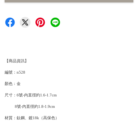
【商品資訊】
編號：n528
顏色﹔金
尺寸：6號-內直徑約1.6-1.7cm
8號-內直徑約1.8-1.9cm
材質：鈦鋼、鍍18k（高保色）