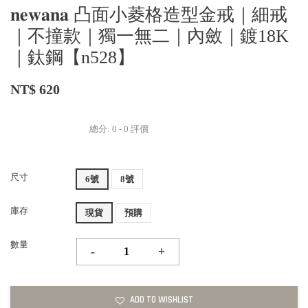
𝐧𝐞𝐰𝐚𝐧𝐚 凸面小菱格造型金戒｜細戒
｜不撞款｜獨一無二｜內斂｜鍍18K
｜鈦鋼【n528】
NT$ 620
總分:
0
-
0
評價
尺寸
6號
8號
庫存
現貨
預購
數量
-
+
ADD TO WISHLIST