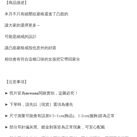
【商品描述】
本月不只有細壓紋菱格還進了凸面的
讓大家的選擇更多～
可能是細戒的設計
讓凸面菱格戒指也意外的好搭
相信會有符合這種口味的女孩把它帶回家🌼
【注意事項】
► 照片皆為𝐧𝐞𝐰𝐚𝐧𝐚闆娘實拍，盜圖必究！
► 下單時，請先以［現貨］選項為優先
► 尺寸測量可能會有誤差0.5~1cm(飾品)、1-2cm(服飾)皆為正常
► 部分耳針偏灰黑、鍍金剝落皆為正常現象，可安心配戴