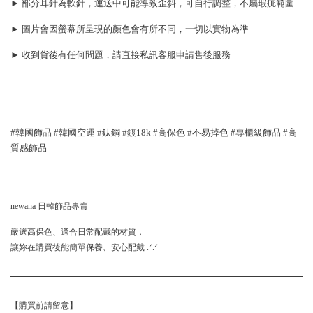
► 部分耳針為軟針，運送中可能導致歪斜，可自行調整，不屬瑕疵範圍
► 圖片會因螢幕所呈現的顏色會有所不同，一切以實物為準
► 收到貨後有任何問題，請直接私訊客服申請售後服務
#韓國飾品 #韓國空運 #鈦鋼 #鍍18k #高保色 #不易掉色 #專櫃級飾品 #高
質感飾品
newana 日韓飾品專賣
嚴選高保色、適合日常配戴的材質，
讓妳在購買後能簡單保養、安心配戴 .ᐟ.ᐟ
【購買前請留意】