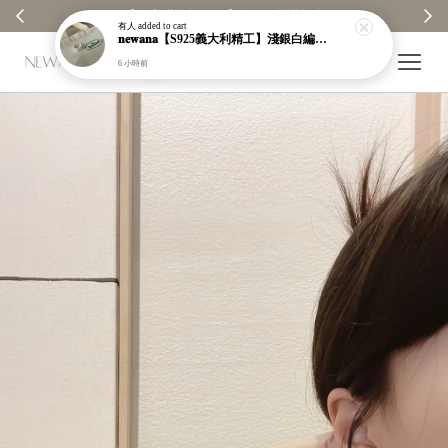
【分享購物評價💬】贈$30元購物金
有人
added to cart
𝐧𝐞𝐰𝐚𝐧𝐚【S925義大利精工】淺銀白編織紋寬版戒指｜粗戒指｜顯白｜開口戒｜現貨＋預購【n919】
6 小時前