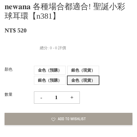
𝐧𝐞𝐰𝐚𝐧𝐚 各種場合都適合! 聖誕小彩
球耳環【n381】
NT$ 520
總分:
0
-
0
評價
顏色
金色（預購）
銀色（現貨）
銀色（預購）
金色（現貨）
數量
-
+
ADD TO WISHLIST