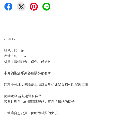
2020 Dec.
-
顏色：銀、金
尺寸：約1.3cm
材質：黃銅鍍金（保色、低過敏）
-
本月的聖誕系列各種裝飾都有🧡
這款小彩球，無論是上班或日常姐妹聚會都可以配戴👏🏽
黃銅鍍金 越戴越適合自己
它會針對自己的體質轉變成更有自己風格的樣子
非常適合想要買一個耐用材質的女孩