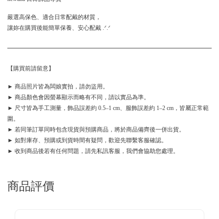
嚴選高保色、適合日常配戴的材質，
讓妳在購買後能簡單保養、安心配戴 .ᐟ.ᐟ
【購買前請留意】
► 商品照片皆為闆娘實拍，請勿盜用。
► 商品顏色會因螢幕顯示而略有不同，請以實品為準。
► 尺寸皆為手工測量，飾品誤差約 0.5–1 cm、服飾誤差約 1–2 cm，皆屬正常範
圍。
► 若同筆訂單同時包含現貨與預購商品，將於商品備齊後一併出貨。
► 如對庫存、預購或到貨時間有疑問，歡迎先聯繫客服確認。
► 收到商品後若有任何問題，請先私訊客服，我們會協助您處理。
商品評價