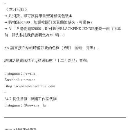
-
《 本月活動 》
➟ 凡消費，即可獲得限量聖誕精美包裝🎄
➟ 購物滿$1400，加贈韓國訂製莫蘭迪髮夾（可選色）
➟ ＶＩＰ購物滿$2000，即可獲得BLACKPINK JENNIE墨鏡一副（下單
前，請先私訊我們說明您為VIP唷！）
p.s. 請直接在結帳時備註要的色框（透明、琥珀、亮黑）。
詳細活動資訊請至ig精選動態『十二月新品』查詢。
-
Instagram：newana__
Facebook：newana
Blog：www.newanaofficial.com
-
24/7 長住首爾 l 韓國工作室代購
Instagram：＠newana__kr
newana 日韓飾品專賣