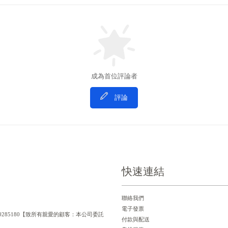
成為首位評論者
評論
快速連結
聯絡我們
電子發票
一編號：90285180【致所有親愛的顧客：本公司委託
付款與配送