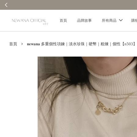
消費每100元贈1元回饋金｜回饋無上限 ✨
首頁
品牌故事
所有商品
購
›
首頁
𝐧𝐞𝐰𝐚𝐧𝐚 多重個性項鍊｜淡水珍珠｜硬幣｜粗煉｜個性【n503】