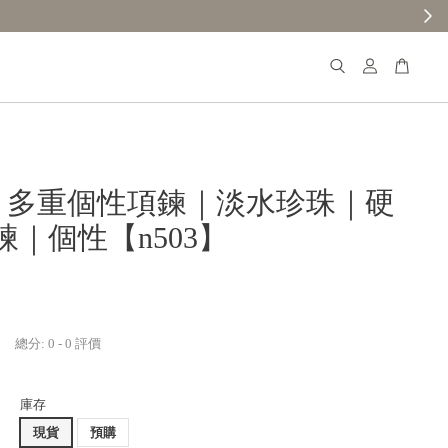
【分享購物評價
𝐚𝐧𝐚 多重個性項鍊｜淡水珍珠｜硬
煉｜個性【n503】
總分:
0
-
0
評價
庫存
現貨
預購