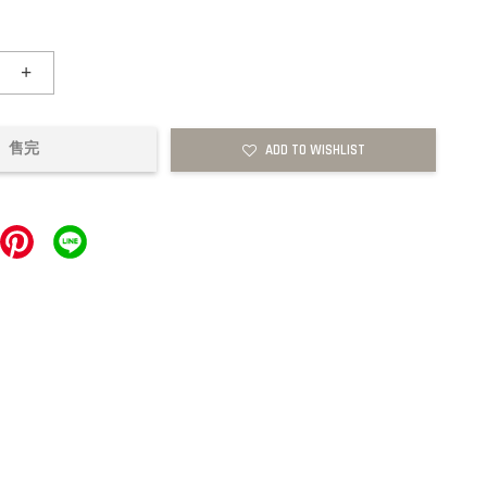
+
售完
ADD TO WISHLIST