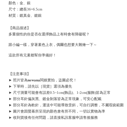
顏色﹔金、銀
尺寸：總長36+6.5cm
材質：鍍真金、鍍銀
【商品描述】
多重個性的你是否在選擇飾品上有時會有障礙呢？
跟小編一樣，穿著素色上衣，偶爾也想要大雜燴一下～
這款所有元素都幫你準備好！
【注意事項】
► 照片皆為𝐧𝐞𝐰𝐚𝐧𝐚闆娘實拍，盜圖必究！
► 下單時，請先以［現貨］選項為優先
► 尺寸測量可能會有誤差0.5~1cm(飾品)、1-2cm(服飾)皆為正常
► 部分耳針偏灰黑、鍍金剝落皆為正常現象，可安心配戴
► 部分耳針為軟針，運送中可能導致歪斜，可自行調整，不屬瑕疵範圍
► 圖片會因螢幕所呈現的顏色會有所不同，一切以實物為準
► 收到貨後有任何問題，請直接私訊客服申請售後服務