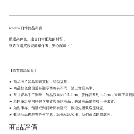
newana 日韓飾品專賣
嚴選高保色、適合日常配戴的材質，
讓妳在購買後能簡單保養、安心配戴 .ᐟ.ᐟ
【購買前請留意】
► 商品照片皆為闆娘實拍，請勿盜用。
► 商品顏色會因螢幕顯示而略有不同，請以實品為準。
► 尺寸皆為手工測量，飾品誤差約 0.5–1 cm、服飾誤差約 1–2 cm，皆屬正常範
► 若同筆訂單同時包含現貨與預購商品，將於商品備齊後一併出貨。
► 如對庫存、預購或到貨時間有疑問，歡迎先聯繫客服確認。
► 收到商品後若有任何問題，請先私訊客服，我們會協助您處理。
商品評價