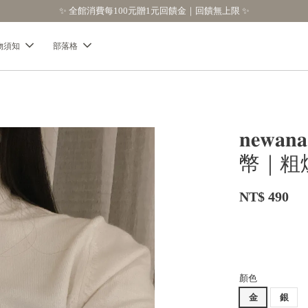
物須知
部落格
𝐧𝐞
幣｜粗
NT$ 490
顏色
金
銀