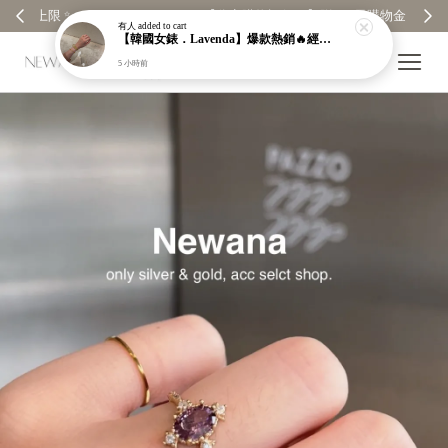
【分享購物評價💬】贈$30元購物金
有人
added to cart
【韓國女錶．Lavenda】爆款熱銷🔥經典之作老錢風編織紋理奢華金錶【nk64】
5 小時前