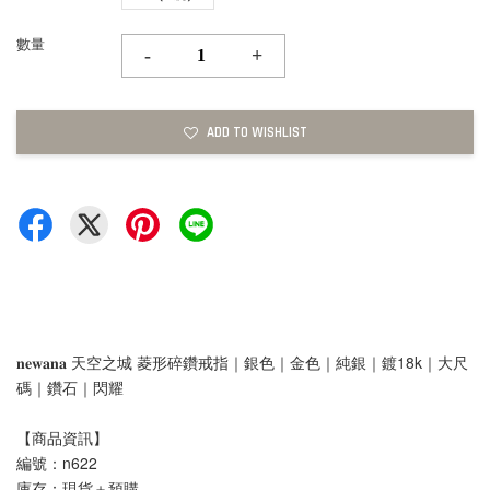
數量
-
+
ADD TO WISHLIST
𝐧𝐞𝐰𝐚𝐧𝐚 天空之城 菱形碎鑽戒指｜銀色｜金色｜純銀｜鍍18k｜大尺
碼｜鑽石｜閃耀
【商品資訊】
編號：n622
庫存：現貨＋預購