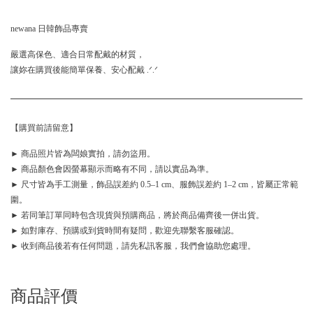
newana 日韓飾品專賣
嚴選高保色、適合日常配戴的材質，
讓妳在購買後能簡單保養、安心配戴 .ᐟ.ᐟ
【購買前請留意】
► 商品照片皆為闆娘實拍，請勿盜用。
► 商品顏色會因螢幕顯示而略有不同，請以實品為準。
► 尺寸皆為手工測量，飾品誤差約 0.5–1 cm、服飾誤差約 1–2 cm，皆屬正常範
圍。
► 若同筆訂單同時包含現貨與預購商品，將於商品備齊後一併出貨。
► 如對庫存、預購或到貨時間有疑問，歡迎先聯繫客服確認。
► 收到商品後若有任何問題，請先私訊客服，我們會協助您處理。
商品評價