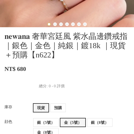
𝐧𝐞𝐰𝐚𝐧𝐚 奢華宮廷風 紫水晶邊鑽戒指
｜銀色｜金色｜純銀｜鍍18k ｜現貨
＋預購【n622】
NT$ 680
總分:
0
-
0
評價
庫存
現貨
預購
顔色
銀（5號）
金（5號）
銀（8號）
金（8號）