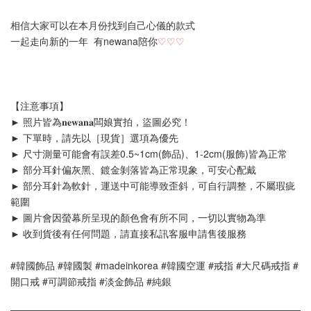
相信大家可以在本月份找到自己心儀的款式
一起走向新的一年  有newana陪你
♡
♡
♡
【注意事項】
► 照片皆為𝐧𝐞𝐰𝐚𝐧𝐚闆娘實拍，盜圖必究！
► 下單時，請先以［現貨］選項為優先
► 尺寸測量可能會有誤差0.5~1cm(飾品)、1-2cm(服飾)皆為正常
► 部分耳針偏灰黑、鍍金剝落皆為正常現象，可安心配戴
► 部分耳針為軟針，運送中可能導致歪斜，可自行調整，不屬瑕疵
範圍
► 圖片會因螢幕所呈現的顏色會有所不同，一切以實物為準
► 收到貨後有任何問題，請直接私訊客服申請售後服務
#韓國飾品 #韓國製 #madeinkorea #韓國空運 #戒指 #大尺碼戒指 #
開口戒 #可調節戒指 #淡金飾品 #純銀