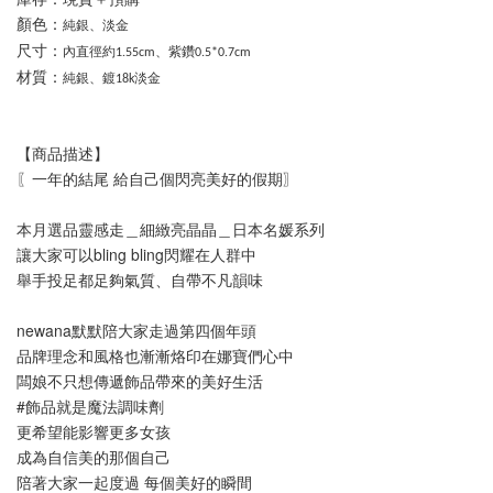
顏色：
純銀、淡金
尺寸：
內直徑約1.55cm、紫鑽0.5*0.7cm
材質：
純銀、鍍18k淡金
【商品描述】
〖一年的結尾 給自己個閃亮美好的假期〗
本月選品靈感走＿細緻亮晶晶＿日本名媛系列
讓大家可以bling bling閃耀在人群中
舉手投足都足夠氣質、自帶不凡韻味
newana默默陪大家走過第四個年頭
品牌理念和風格也漸漸烙印在娜寶們心中
闆娘不只想傳遞飾品帶來的美好生活
#飾品就是魔法調味劑
更希望能影響更多女孩
成為自信美的那個自己
陪著大家一起度過 每個美好的瞬間