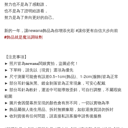
努力也不是為了感動誰，
也不是為了證明給誰看，
努力是為了奔向更好的自己。
新的一年，讓newana飾品為你增添光彩 #讓你更有自信大步向前
#飾品就是魔法調味劑
【注意事項】
► 照片皆為𝐧𝐞𝐰𝐚𝐧𝐚闆娘實拍，盜圖必究！
► 下單時，請先以［現貨］選項為優先
► 尺寸測量可能會有誤差0.5~1cm(飾品)、1-2cm(服飾)皆為正常
► 部分耳針偏灰黑、鍍金剝落皆為正常現象，可安心配戴
► 部分耳針為軟針，運送中可能導致歪斜，可自行調整，不屬瑕疵
範圍
► 圖片會因螢幕所呈現的顏色會有所不同，一切以實物為準
► 飾品
屬個人衛生用品、拆封無猶豫期，如欲退換貨請勿拆封
► 收到貨後有任何問題，請直接私訊客服申請售後服務