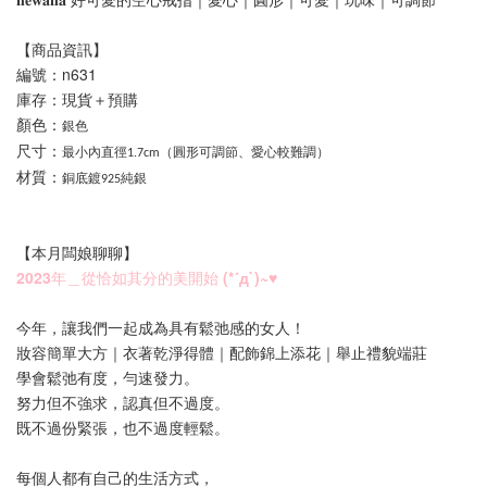
【商品資訊】
編號：n631
庫存：現貨＋預購
顏色：
銀色
尺寸：
最小內直徑1.7cm（圓形可調節、愛心較難調）
材質：
銅底鍍
925純
銀
【本月闆娘聊聊
】
2023年＿從恰如其分的美開始 (*´д`)~♥
今年，讓我們一起成為具有鬆弛感的女人！
妝容簡單大方｜衣著乾淨得體｜配飾錦上添花｜舉止禮貌端莊
學會鬆弛有度，勻速發力。
努力但不強求，認真但不過度。
既不過份緊張，也不過度輕鬆。
每個人都有自己的生活方式，