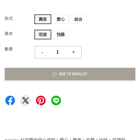
款式
圓形
愛心
組合
庫存
現貨
預購
數量
-
+
ADD TO WISHLIST
𝐧𝐞𝐰𝐚𝐧𝐚 好可愛的空心戒指｜愛心｜圓形｜可愛｜玩味｜可調節