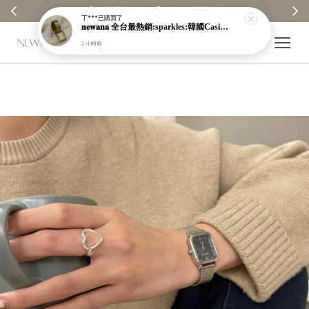
【分享購物評價💬】贈$30元購物金
丁***
已購買了
𝐧𝐞𝐰𝐚𝐧𝐚 全台最熱銷:sparkles:韓國Casio防潑水金屬錶:sparkles:就在本店
2 小時前