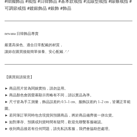
#韓國飾品 #戒指 #日韓飾品 #基本款戒指 #流線型戒指 #線條戒指 #
可調節戒指 #鍍銀飾品 #銀飾 #飾品 
newana 日韓飾品專賣
嚴選高保色、適合日常配戴的材質，
讓妳在購買後能簡單保養、安心配戴 .ᐟ.ᐟ
【購買前請留意】
► 商品照片皆為闆娘實拍，請勿盜用。
► 商品顏色會因螢幕顯示而略有不同，請以實品為準。
► 尺寸皆為手工測量，飾品誤差約 0.5–1 cm、服飾誤差約 1–2 cm，皆屬正常範
圍。
► 若同筆訂單同時包含現貨與預購商品，將於商品備齊後一併出貨。
► 如對庫存、預購或到貨時間有疑問，歡迎先聯繫客服確認。
► 收到商品後若有任何問題，請先私訊客服，我們會協助您處理。