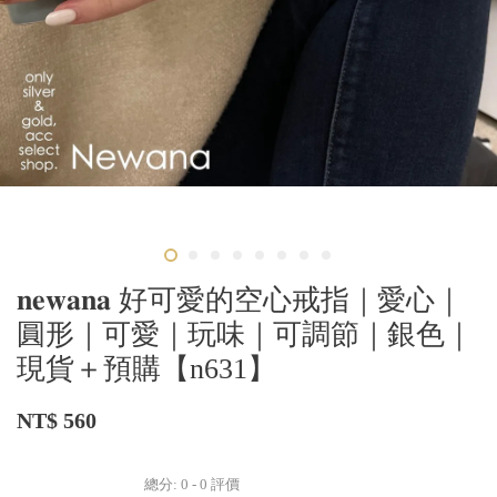
𝐧𝐞𝐰𝐚𝐧𝐚 好可愛的空心戒指｜愛心｜
圓形｜可愛｜玩味｜可調節｜銀色｜
現貨＋預購【n631】
NT$ 560
總分:
0
-
0
評價