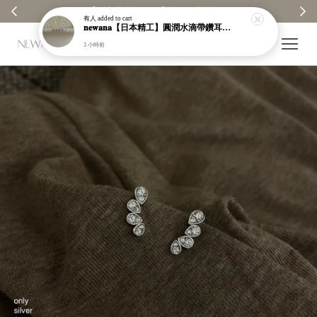
【分享購物評價💬】贈$30元購物金
有人
added to cart
𝐧𝐞𝐰𝐚𝐧𝐚【日本精工】圓潤水滴帶鑽耳環｜耳針｜高保色｜純銀｜鍍玫瑰金｜現貨＋預購【n989】
3 小時前