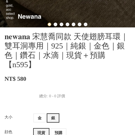
𝐧𝐞𝐰𝐚𝐧𝐚 宋慧喬同款 天使翅膀耳環｜
雙耳洞專用｜925｜純銀｜金色｜銀
色｜鑽石｜水滴｜現貨＋預購
【n595】
NT$ 580
總分:
0
-
0
評價
大小
金
銀
顔色
現貨
預購