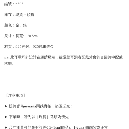
編號：n595
庫存：現貨＋預購
顏色﹔金、銀
尺寸：長寬
1.5*0.6cm
材質：925純銀、
925純銀鍍金
p.s. 此耳環
耳針設計在翅膀尾端，
建議雙耳洞者配戴才會符合圖片中配戴
樣貌。
【注意事項】
► 照片皆為𝐧𝐞𝐰𝐚𝐧𝐚闆娘實拍，盜圖必究！
► 下單時，請先以［現貨］選項為優先
► 尺寸測量可能會有誤差0.5~1cm(飾品)、1-2cm(服飾)皆為正常