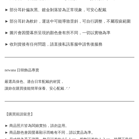
► 部分耳針偏灰黑、鍍金剝落皆為正常現象，可安心配戴
► 部分耳針為軟針，運送中可能導致歪斜，可自行調整，不屬瑕疵範圍
► 圖片會因螢幕所呈現的顏色會有所不同，一切以實物為準
► 收到貨後有任何問題，請直接私訊客服申請售後服務
newana 日韓飾品專賣
嚴選高保色、適合日常配戴的材質，
讓妳在購買後能簡單保養、安心配戴 .ᐟ.ᐟ
【購買前請留意】
► 商品照片皆為闆娘實拍，請勿盜用。
► 商品顏色會因螢幕顯示而略有不同，請以實品為準。