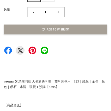
數量
-
+
ADD TO WISHLIST
𝐧𝐞𝐰𝐚𝐧𝐚 宋慧喬同款 天使翅膀耳環｜雙耳洞專用｜925｜純銀｜金色｜銀
色｜鑽石｜水滴｜現貨＋預購【n595】
【商品資訊】