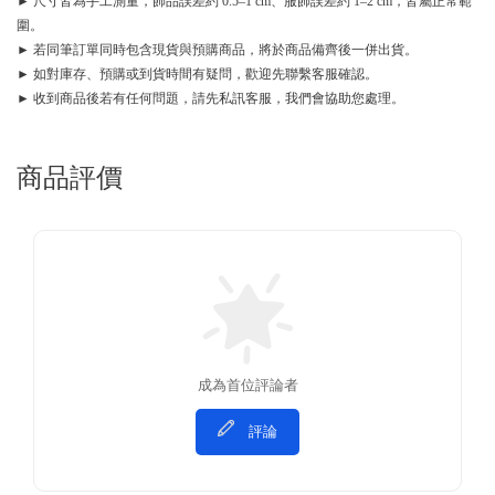
► 尺寸皆為手工測量，飾品誤差約 0.5–1 cm、服飾誤差約 1–2 cm，皆屬正常範
圍。
► 若同筆訂單同時包含現貨與預購商品，將於商品備齊後一併出貨。
► 如對庫存、預購或到貨時間有疑問，歡迎先聯繫客服確認。
► 收到商品後若有任何問題，請先私訊客服，我們會協助您處理。
商品評價
成為首位評論者
評論