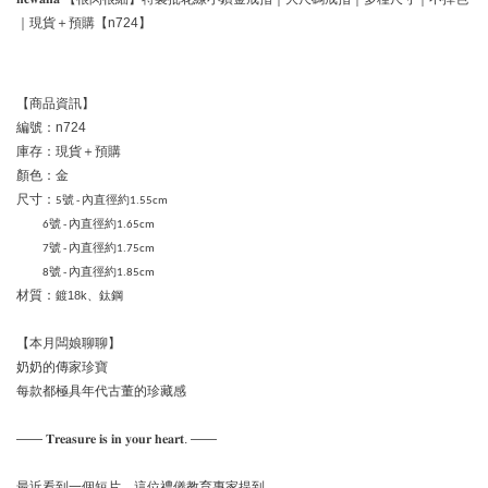
｜現貨＋預購【n724】
【商品資訊】
編號：n724
庫存：現貨＋預購
顏色：金
尺寸：
5號 - 內直徑約1.55cm
6號 - 內直徑約1.65cm
7號 - 內直徑約1.75cm
8號 - 內直徑約1.85cm
材質：
鍍18k、鈦鋼
【本月闆娘聊聊】
奶奶的傳家珍寶
每款都極具年代古董的珍藏感
—— 𝐓𝐫𝐞𝐚𝐬𝐮𝐫𝐞 𝐢𝐬 𝐢𝐧 𝐲𝐨𝐮𝐫 𝐡𝐞𝐚𝐫𝐭. ——
最近看到一個短片，這位禮儀教育專家提到