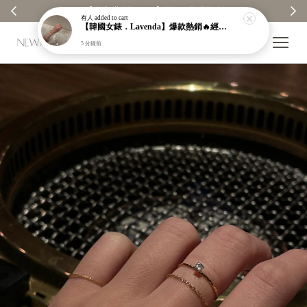
【分享購物評價💬】贈$30元購物金
有人
added to cart
【韓國女錶．Lavenda】爆款熱銷🔥經典之作老錢風編織紋理奢華金錶【nk64】
5 分鐘前