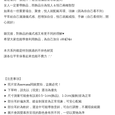
女人一定要帶飾品，而飾品分為悅人＆悅己兩種類型
如果在一些重要場合、聚會，悅人就配戴耳環、項鍊（因為你自己看不到）
平常給自己滿滿儀式感、想增加自信，悅己就戴戒指、手鍊（自己看得到，開
心就好）
聽完後，對飾品的儀式感又有更不同的理解♥
希望大家也能學會利用飾品，為自己加分 งꕤᵒ̴̶̷͈᷄ᗜᵒ̴̶̷᷅)ง
本月系列都是特別挑過的不掉色材質
讓各位平常保養起來也能不費力 .ᐟ‪‪‪.ᐟ‪‪‪
【注意事項】
► 照片皆為𝐧𝐞𝐰𝐚𝐧𝐚闆娘實拍，盜圖必究！
► 下單時，請先以［現貨］選項為優先
► 尺寸測量可能會有誤差0.5~1cm(飾品)、1-2cm(服飾)皆為正常
► 部分耳針偏灰黑、鍍金剝落皆為正常現象，可安心配戴
► 部分耳針為軟針，運送中可能導致歪斜，可自行調整，不屬瑕疵範圍
► 圖片會因螢幕所呈現的顏色會有所不同，一切以實物為準