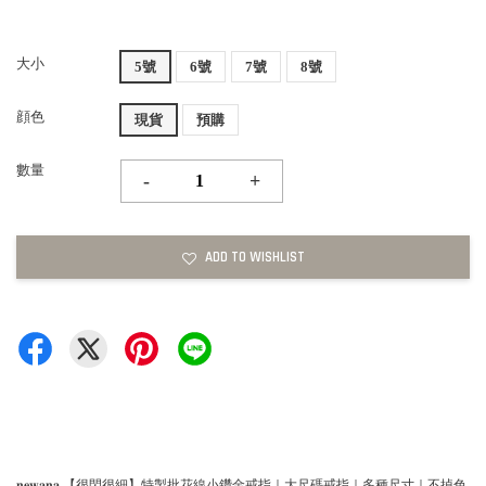
大小
5號
6號
7號
8號
顔色
現貨
預購
數量
-
+
ADD TO WISHLIST
𝐧𝐞𝐰𝐚𝐧𝐚 【很閃很細】特製批花線小鑽金戒指｜大尺碼戒指｜多種尺寸｜不掉色