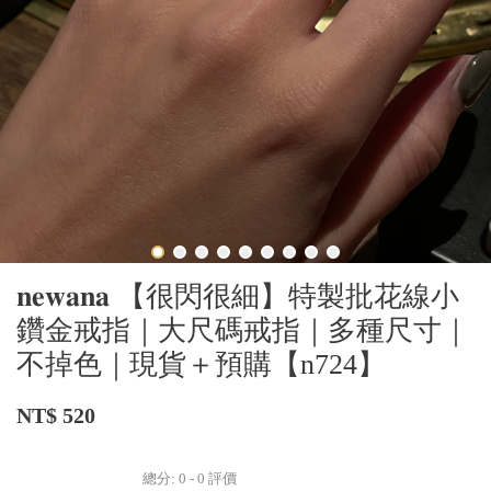
𝐧𝐞𝐰𝐚𝐧𝐚 【很閃很細】特製批花線小
鑽金戒指｜大尺碼戒指｜多種尺寸｜
不掉色｜現貨＋預購【n724】
NT$ 520
總分:
0
-
0
評價