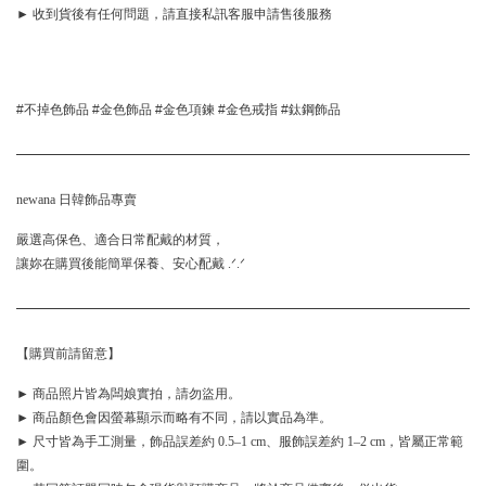
► 收到貨後有任何問題，請直接私訊客服申請售後服務
#不掉色飾品 #金色飾品 #金色項鍊 #金色戒指 #鈦鋼飾品
newana 日韓飾品專賣
嚴選高保色、適合日常配戴的材質，
讓妳在購買後能簡單保養、安心配戴 .ᐟ.ᐟ
【購買前請留意】
► 商品照片皆為闆娘實拍，請勿盜用。
► 商品顏色會因螢幕顯示而略有不同，請以實品為準。
► 尺寸皆為手工測量，飾品誤差約 0.5–1 cm、服飾誤差約 1–2 cm，皆屬正常範
圍。