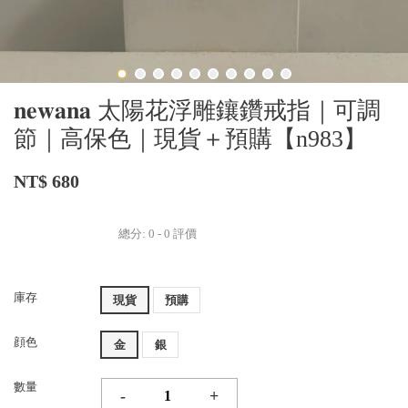
𝐧𝐞𝐰𝐚𝐧𝐚 太陽花浮雕鑲鑽戒指｜可調
節｜高保色｜現貨＋預購【n983】
NT$ 680
總分:
0
-
0
評價
庫存
現貨
預購
顔色
金
銀
數量
-
+