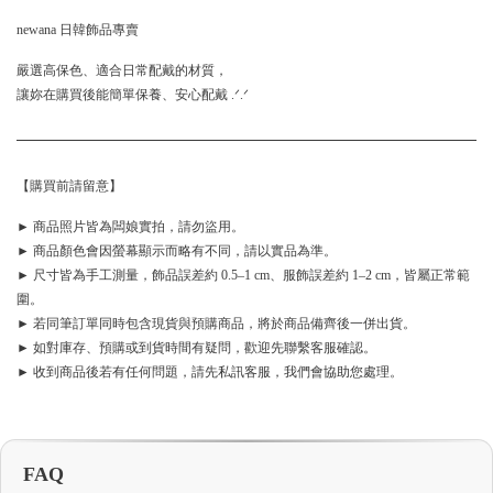
newana 日韓飾品專賣
嚴選高保色、適合日常配戴的材質，
讓妳在購買後能簡單保養、安心配戴 .ᐟ.ᐟ
【購買前請留意】
► 商品照片皆為闆娘實拍，請勿盜用。
► 商品顏色會因螢幕顯示而略有不同，請以實品為準。
► 尺寸皆為手工測量，飾品誤差約 0.5–1 cm、服飾誤差約 1–2 cm，皆屬正常範
圍。
► 若同筆訂單同時包含現貨與預購商品，將於商品備齊後一併出貨。
► 如對庫存、預購或到貨時間有疑問，歡迎先聯繫客服確認。
► 收到商品後若有任何問題，請先私訊客服，我們會協助您處理。
FAQ