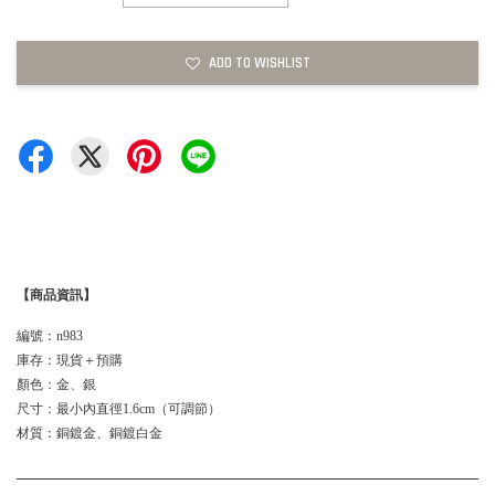
ADD TO WISHLIST
【商品資訊】
編號：n983
庫存：現貨＋預購
顏色：金、銀
尺寸：最小內直徑1.6cm（可調節）
材質：銅鍍金、銅鍍白金