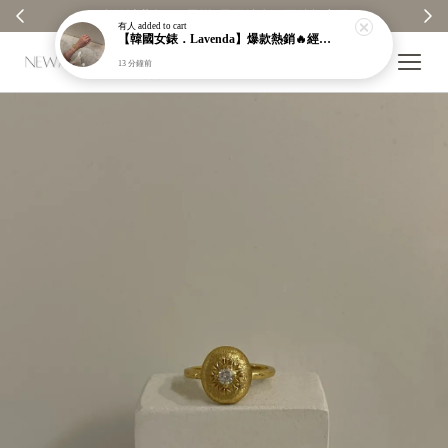
無上限 ✨
【分享購物評價💬】贈$30元購物金
有人
added to cart
【韓國女錶．Lavenda】爆款熱銷🔥經典之作老錢風編織紋理奢華金錶【nk64】
13 分鐘前