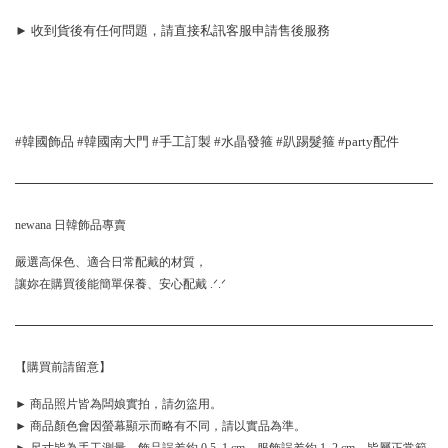
► 收到貨後有任何問題，請直接私訊客服申請售後服務
#韓國飾品 #韓國南大門 #手工訂製 #水晶發箍 #趴踢髮箍 #party配件
newana 日韓飾品專賣
嚴選高保色、適合日常配戴的材質，
讓妳在購買後能簡單保養、安心配戴 .ᐟ.ᐟ
【購買前請留意】
► 商品照片皆為闆娘實拍，請勿盜用。
► 商品顏色會因螢幕顯示而略有不同，請以實品為準。