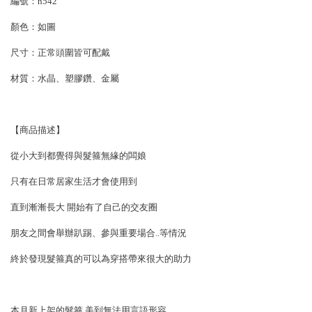
編號：n542
顏色：如圖
尺寸：正常頭圍皆可配戴
材質：
水晶、塑膠鑽、金屬
【商品描述】
從小大到都覺得與髮箍無緣的闆娘
只有在日常居家生活才會使用到
直到漸漸長大 開始有了自己的交友圈
朋友之間會舉辦趴踢、參與重要場合..等情況
終於發現髮箍真的可以為穿搭帶來很大的助力
本月新上架的髮箍 美到無法用言語形容