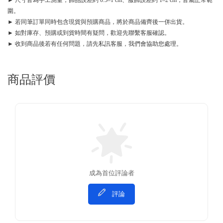
► 尺寸皆為手工測量，飾品誤差約 0.5–1 cm、服飾誤差約 1–2 cm，皆屬正常範
圍。
► 若同筆訂單同時包含現貨與預購商品，將於商品備齊後一併出貨。
► 如對庫存、預購或到貨時間有疑問，歡迎先聯繫客服確認。
► 收到商品後若有任何問題，請先私訊客服，我們會協助您處理。
商品評價
成為首位評論者
評論