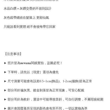
水晶白鑽＋灰鑽交疊的不規則設計
灰色緞帶纏繞在髮箍上 更顯仙氣
只能說看到實體 絕不會後悔帶它回家
【注意事項】
► 照片皆為𝐧𝐞𝐰𝐚𝐧𝐚闆娘實拍，盜圖必究！
► 下單時，請先以［現貨］選項為優先
► 尺寸測量可能會有誤差0.5~1cm(飾品)、1-2cm(服飾)皆為正常
► 部分耳針偏灰黑、鍍金剝落皆為正常現象，可安心配戴
► 部分耳針為軟針，運送中可能導致歪斜，可自行調整，不屬瑕疵範圍
► 圖片會因螢幕所呈現的顏色會有所不同，一切以實物為準