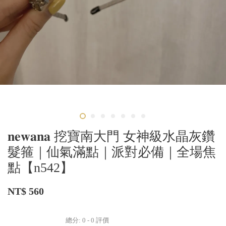
𝐧𝐞𝐰𝐚𝐧𝐚 挖寶南大門 女神級水晶灰鑽
髮箍｜仙氣滿點｜派對必備｜全場焦
點【n542】
NT$ 560
總分:
0
-
0
評價