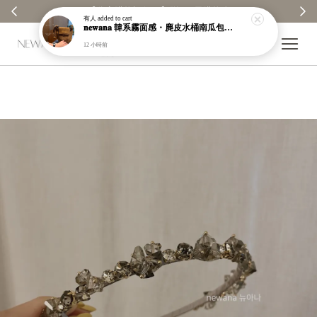
【分享購物評價💬】贈$30元購物金
有人
added to cart
𝐧𝐞𝐰𝐚𝐧𝐚 韓系霧面感・麂皮水桶南瓜包｜通勤日常包｜高級皮革｜現貨＋預購【nk62】
12 小時前