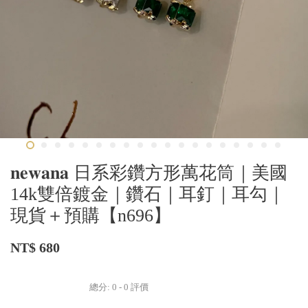
𝐧𝐞𝐰𝐚𝐧𝐚 日系彩鑽方形萬花筒｜美國
14k雙倍鍍金｜鑽石｜耳釘｜耳勾｜
現貨＋預購【n696】
NT$ 680
總分:
0
-
0
評價