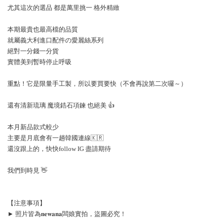
尤其這次的選品 都是萬里挑一 格外精緻
本期最貴也最高檔的品質 
就屬義大利進口配件の愛麗絲系列
絕對一分錢一分貨 
實體美到暫時停止呼吸
重點！它是限量手工製，所以要買要快（不會再說第二次囉～）
還有清新琉璃 魔境鋯石項鍊 也絕美 👍
本月新品款式較少
主要是月底會有一趟韓國連線🇰🇷 
還沒跟上的，快快follow IG 盡請期待
我們到時見 👋
【注意事項】
► 照片皆為𝐧𝐞𝐰𝐚𝐧𝐚闆娘實拍，盜圖必究！