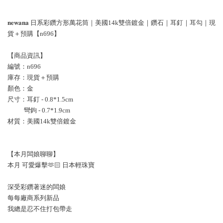
𝐧𝐞𝐰𝐚𝐧𝐚 日系彩鑽方形萬花筒｜美國14k雙倍鍍金｜鑽石｜耳釘｜耳勾｜現
貨＋預購【n696】
【商品資訊】
編號：n696
庫存：現貨＋預購
顏色：金
尺寸：耳釘 - 0.8*1.5cm
           彎鉤 - 0.7*1.9cm
材質：美國14k雙倍鍍金
【本月闆娘聊聊】
本月 可愛爆擊🫶🏻 日本輕珠寶
深受彩鑽著迷的闆娘
每每廠商系列新品
我總是忍不住打包帶走