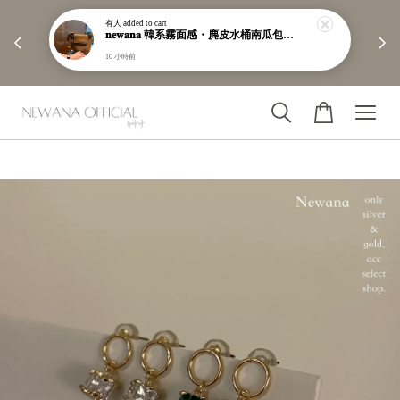
有人
added to cart
        【分享購物評價💬】贈$30元購物金

𝐧𝐞𝐰𝐚𝐧𝐚 韓系霧面感・麂皮水桶南瓜包｜通勤日常包｜高級皮革｜現貨＋預購【nk62】
10 小時前