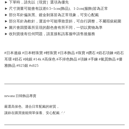
► 下單時，請先以［現貨］選項為優先
► 尺寸測量可能會有誤差0.5~1cm(飾品)、1-2cm(服飾)皆為正常
► 部分耳針偏灰黑、鍍金剝落皆為正常現象，可安心配戴
► 部分耳針為軟針，運送中可能導致歪斜，可自行調整，不屬瑕疵範圍
► 圖片會因螢幕所呈現的顏色會有所不同，一切以實物為準
► 收到貨後有任何問題，請直接私訊客服申請售後服務
#日本連線 #日本輕珠寶 #輕珠寶 #日本飾品 #珠寶 #鑽石 #鋯石項鍊 #鋯石
耳環 #鋯石 #純銀 #14k #高保色 #不掉色飾品 #項鍊 #手鍊 #氣質飾品 #優
雅飾品 #925銀 #s925  
newana 日韓飾品專賣
嚴選高保色、適合日常配戴的材質，
讓妳在購買後能簡單保養、安心配戴 .ᐟ.ᐟ