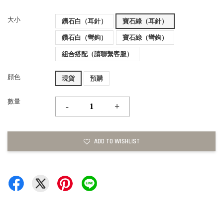
大小
鑽石白（耳針）
寶石綠（耳針）
鑽石白（彎鉤）
寶石綠（彎鉤）
組合搭配（請聯繫客服）
顔色
現貨
預購
數量
-
+
ADD TO WISHLIST