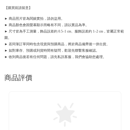
【購買前請留意】
► 商品照片皆為闆娘實拍，請勿盜用。
► 商品顏色會因螢幕顯示而略有不同，請以實品為準。
► 尺寸皆為手工測量，飾品誤差約 0.5–1 cm、服飾誤差約 1–2 cm，皆屬正常範
圍。
► 若同筆訂單同時包含現貨與預購商品，將於商品備齊後一併出貨。
► 如對庫存、預購或到貨時間有疑問，歡迎先聯繫客服確認。
► 收到商品後若有任何問題，請先私訊客服，我們會協助您處理。
商品評價