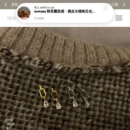
【分享購物評價💬】贈$30元購物金
有人
added to cart
𝐧𝐞𝐰𝐚𝐧𝐚 韓系霧面感・麂皮水桶南瓜包｜通勤日常包｜高級皮革｜現貨＋預購【nk62】
15 小時前