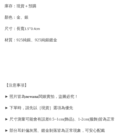
庫存：現貨＋預購
顏色﹔金、銀
尺寸：長寬
1.5*0.4cm
材質：925純銀、
925純銀鍍金
【注意事項】
► 照片皆為𝐧𝐞𝐰𝐚𝐧𝐚闆娘實拍，盜圖必究！
► 下單時，請先以［現貨］選項為優先
► 尺寸測量可能會有誤差0.5~1cm(飾品)、1-2cm(服飾)皆為正常
► 部分耳針偏灰黑、鍍金剝落皆為正常現象，可安心配戴