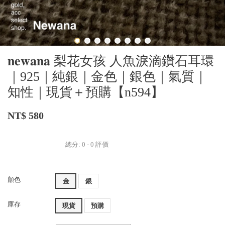
𝐧𝐞𝐰𝐚𝐧𝐚 梨花女孩 人魚淚滴鑽石耳環
｜925｜純銀｜金色｜銀色｜氣質｜
知性｜現貨＋預購【n594】
NT$ 580
總分:
0
-
0
評價
顏色
金
銀
庫存
現貨
預購