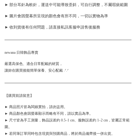
► 部分耳針為軟針，運送中可能導致歪斜，可自行調整，不屬瑕疵範圍
► 圖片會因螢幕所呈現的顏色會有所不同，一切以實物為準
► 收到貨後有任何問題，請直接私訊客服申請售後服務
newana 日韓飾品專賣
嚴選高保色、適合日常配戴的材質，
讓妳在購買後能簡單保養、安心配戴 .ᐟ.ᐟ
【購買前請留意】
► 商品照片皆為闆娘實拍，請勿盜用。
► 商品顏色會因螢幕顯示而略有不同，請以實品為準。
► 尺寸皆為手工測量，飾品誤差約 0.5–1 cm、服飾誤差約 1–2 cm，皆屬正常範
圍。
► 若同筆訂單同時包含現貨與預購商品，將於商品備齊後一併出貨。