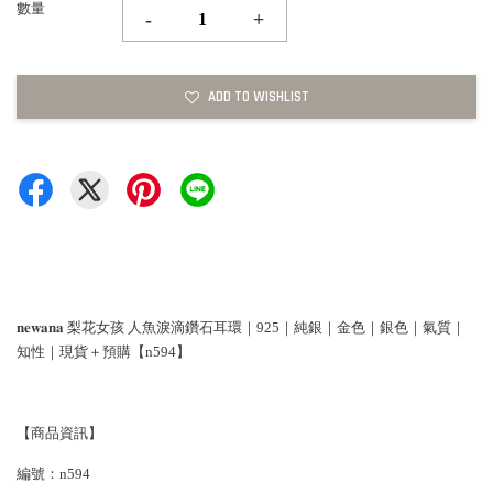
數量
-
+
ADD TO WISHLIST
𝐧𝐞𝐰𝐚𝐧𝐚 梨花女孩 人魚淚滴鑽石耳環｜925｜純銀｜金色｜銀色｜氣質｜
知性｜現貨＋預購【n594】
【商品資訊】
編號：n594