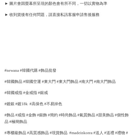
► 圖片會因螢幕所呈現的顏色會有所不同，一切以實物為準
► 收到貨後有任何問題，請直接私訊客服申請售後服務
#newana #韓國代購 #飾品批發
#韓國飾品 #韓國空運 #東大門 #東大門飾品 #南大門 #南大門飾品
#韓國戒指 #金戒指 #銀戒
#鍍銀 #鍍18k #高保色 #不易掉色
#飾品 #戒指 #金飾 #銀飾 #簡約 #時尚飾品 #氣質飾品 #甜美飾品 #個性飾
品 #極簡飾品
#專櫃級飾品 #高質感飾品 #現貨飾品 #madeinkorea #送人 #送禮 #禮物 #