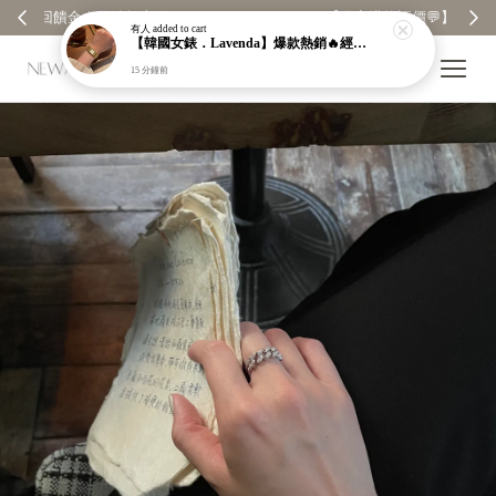
【分享購物評價💬】贈$30元購物金
有人
added to cart
【韓國女錶．Lavenda】爆款熱銷🔥經典之作老錢風編織紋理奢華金錶【nk64】
15 分鐘前