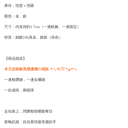
庫存：現貨＋預購
顏色﹔金、銀
尺寸：
內直徑約1.7cm（一邊軟鍊、一邊固定）
材質：
銅鍍18k真金、鍍銀（保色）
【商品描述】
本月必敗歐美感濃濃の戒款 ✧*｡٩(ˊᗜˋ*)و✧*｡
一邊粗鑽鏈，一邊金屬鏈
一款戒指，兩樣情
走在路上，閃鑽都很耀眼奪目
夜晚趴踢，自信展現最美麗的手