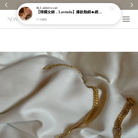
【分享購物評價💬】贈$30元購物金
有人
added to cart
【韓國女錶．Lavenda】爆款熱銷🔥經典之作老錢風編織紋理奢華金錶【nk64】
27 分鐘前