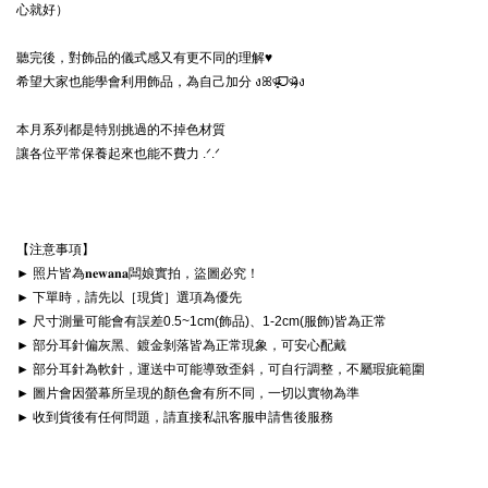
心就好）

聽完後，對飾品的儀式感又有更不同的理解♥

希望大家也能學會利用飾品，為自己加分 งꕤᵒ̴̶̷͈᷄ᗜᵒ̴̶̷᷅)ง

本月系列都是特別挑過的不掉色材質

【注意事項】

► 照片皆為𝐧𝐞𝐰𝐚𝐧𝐚闆娘實拍，盜圖必究！

► 下單時，請先以［現貨］選項為優先

► 尺寸測量可能會有誤差0.5~1cm(飾品)、1-2cm(服飾)皆為正常

► 部分耳針偏灰黑、鍍金剝落皆為正常現象，可安心配戴

► 部分耳針為軟針，運送中可能導致歪斜，可自行調整，不屬瑕疵範圍

► 圖片會因螢幕所呈現的顏色會有所不同，一切以實物為準

► 收到貨後有任何問題，請直接私訊客服申請售後服務
