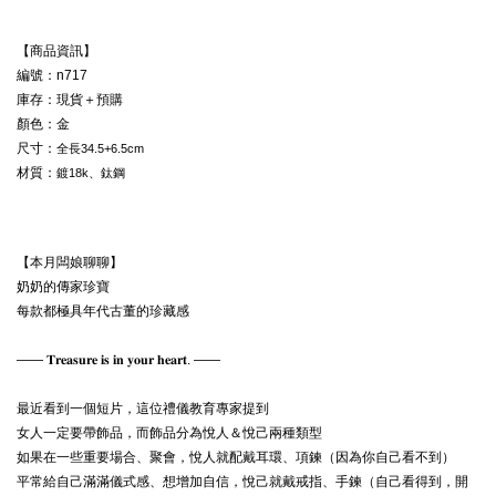
【商品資訊】

編號：n717

庫存：現貨＋預購

顏色：金

尺寸：
全長34.5+6.5cm
材質：
鍍18k、鈦鋼
【本月闆娘聊聊】

奶奶的傳家珍寶

每款都極具年代古董的珍藏感

—— 𝐓𝐫𝐞𝐚𝐬𝐮𝐫𝐞 𝐢𝐬 𝐢𝐧 𝐲𝐨𝐮𝐫 𝐡𝐞𝐚𝐫𝐭. ——

最近看到一個短片，這位禮儀教育專家提到

女人一定要帶飾品，而飾品分為悅人＆悅己兩種類型

如果在一些重要場合、聚會，悅人就配戴耳環、項鍊（因為你自己看不到）

平常給自己滿滿儀式感、想增加自信，悅己就戴戒指、手鍊（自己看得到，開