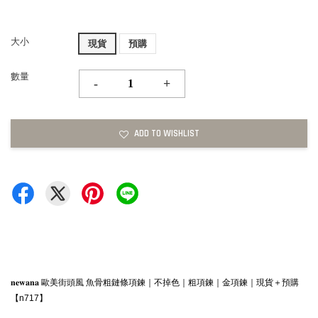
大小
現貨
預購
數量
-
+
ADD TO WISHLIST
𝐧𝐞𝐰𝐚𝐧𝐚 歐美街頭風 魚骨粗鏈條項鍊｜不掉色｜粗項鍊｜金項鍊｜現貨＋預購
【n717】