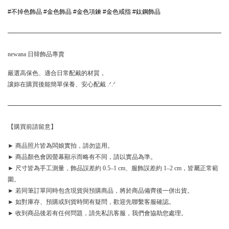
#不掉色飾品 #金色飾品 #金色項鍊 #金色戒指 #鈦鋼飾品
newana 日韓飾品專賣
嚴選高保色、適合日常配戴的材質，
讓妳在購買後能簡單保養、安心配戴 .ᐟ.ᐟ
【購買前請留意】
► 商品照片皆為闆娘實拍，請勿盜用。
► 商品顏色會因螢幕顯示而略有不同，請以實品為準。
► 尺寸皆為手工測量，飾品誤差約 0.5–1 cm、服飾誤差約 1–2 cm，皆屬正常範
圍。
► 若同筆訂單同時包含現貨與預購商品，將於商品備齊後一併出貨。
► 如對庫存、預購或到貨時間有疑問，歡迎先聯繫客服確認。
► 收到商品後若有任何問題，請先私訊客服，我們會協助您處理。