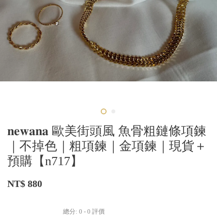
𝐧𝐞𝐰𝐚𝐧𝐚 歐美街頭風 魚骨粗鏈條項鍊
｜不掉色｜粗項鍊｜金項鍊｜現貨＋
預購【n717】
NT$ 880
總分:
0
-
0
評價