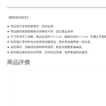
【購買前請留意】
► 商品照片皆為闆娘實拍，請勿盜用。
► 商品顏色會因螢幕顯示而略有不同，請以實品為準。
► 尺寸皆為手工測量，飾品誤差約 0.5–1 cm、服飾誤差約 1–2 cm，皆屬正常範
► 若同筆訂單同時包含現貨與預購商品，將於商品備齊後一併出貨。
► 如對庫存、預購或到貨時間有疑問，歡迎先聯繫客服確認。
► 收到商品後若有任何問題，請先私訊客服，我們會協助您處理。
商品評價