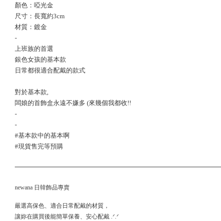
顏色：啞光金
尺寸：長寬約3cm
材質：鍍金
-
上班族的首選
銀色女孩的基本款
日常都很適合配戴的款式
對於基本款,
闆娘的首飾盒永遠不嫌多 (來幾個我都收!!
-
-
#基本款中的基本啊
#現貨售完等預購
newana 日韓飾品專賣
嚴選高保色、適合日常配戴的材質，
讓妳在購買後能簡單保養、安心配戴 .ᐟ.ᐟ