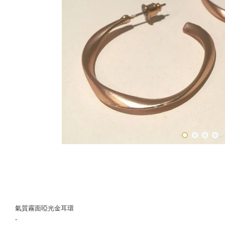
氣質霧面啞光金耳環
-