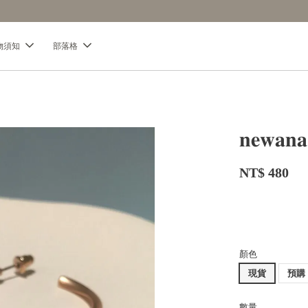
【分享購物評價💬】贈$30元購物金
物須知
部落格
𝐧𝐞
NT$ 480
顏色
現貨
預購
數量