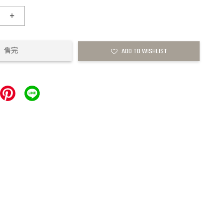
+
售完
ADD TO WISHLIST