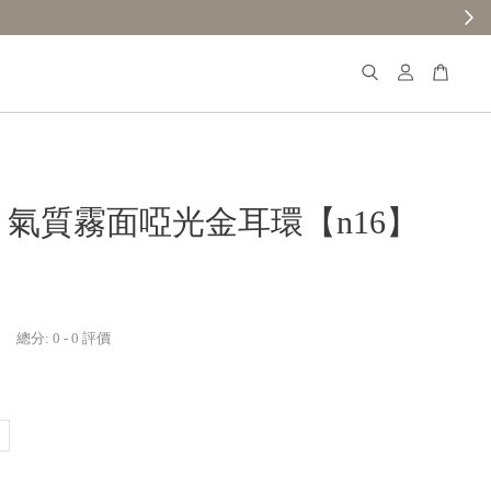
𝐚𝐧𝐚 氣質霧面啞光金耳環【n16】
總分:
0
-
0
評價