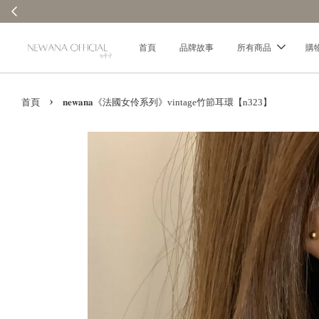
首頁
品牌故事
所有商品
購
›
首頁
𝐧𝐞𝐰𝐚𝐧𝐚《法國女伶系列》vintage竹節耳環【n323】