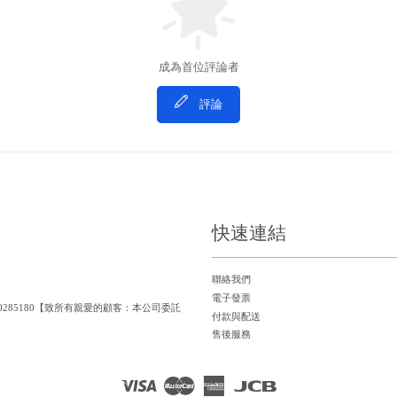
成為首位評論者
評論
快速連結
聯絡我們
電子發票
一編號：90285180【致所有親愛的顧客：本公司委託
付款與配送
售後服務
Visa
Master
American
JCB
Express