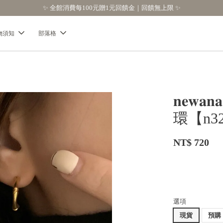
物須知
部落格
𝐧𝐞
環【n3
NT$ 720
選項
現貨
預購