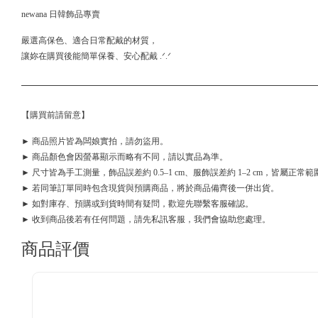
newana 日韓飾品專賣
嚴選高保色、適合日常配戴的材質，
讓妳在購買後能簡單保養、安心配戴 .ᐟ.ᐟ
【購買前請留意】
► 商品照片皆為闆娘實拍，請勿盜用。
► 商品顏色會因螢幕顯示而略有不同，請以實品為準。
► 尺寸皆為手工測量，飾品誤差約 0.5–1 cm、服飾誤差約 1–2 cm，皆屬正常範
► 若同筆訂單同時包含現貨與預購商品，將於商品備齊後一併出貨。
► 如對庫存、預購或到貨時間有疑問，歡迎先聯繫客服確認。
► 收到商品後若有任何問題，請先私訊客服，我們會協助您處理。
商品評價