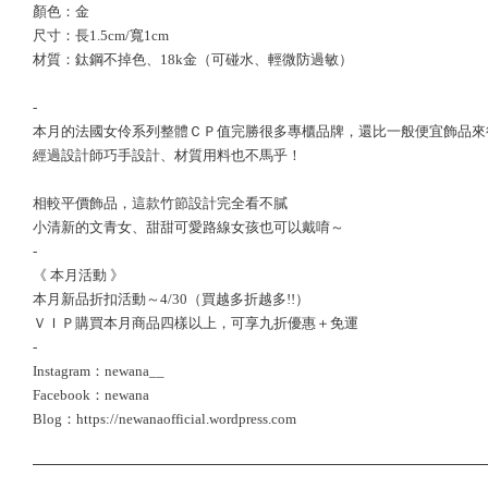
顏色：金
尺寸：長1.5cm/寬1cm
材質：鈦鋼不掉色、18k金（可碰水、輕微防過敏）
-
本月的法國女伶系列整體ＣＰ值完勝很多專櫃品牌，還比一般便宜飾品來
經過設計師巧手設計、材質用料也不馬乎！
相較平價飾品，這款竹節設計完全看不膩
小清新的文青女、甜甜可愛路線女孩也可以戴唷～
-
《 本月活動 》
本月新品折扣活動～4/30（買越多折越多!!）
ＶＩＰ購買本月商品四樣以上，可享九折優惠＋免運
-
Instagram：newana__
Facebook：newana
Blog：https://newanaofficial.wordpress.com