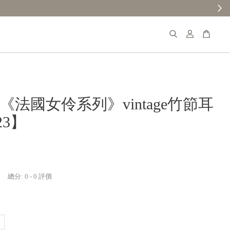
【分享購物評價💬】贈$30元購物金
𝐚𝐧𝐚《法國女伶系列》vintage竹節耳
23】
總分:
0
-
0
評價