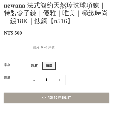
𝐧𝐞𝐰𝐚𝐧𝐚 法式簡約天然珍珠球項鍊｜
特製盒子鍊｜優雅｜唯美｜極緻時尚
｜鍍18K｜鈦鋼【n516】
NT$ 560
總分:
0
-
0
評價
庫存
現貨
預購
數量
-
+
ADD TO WISHLIST