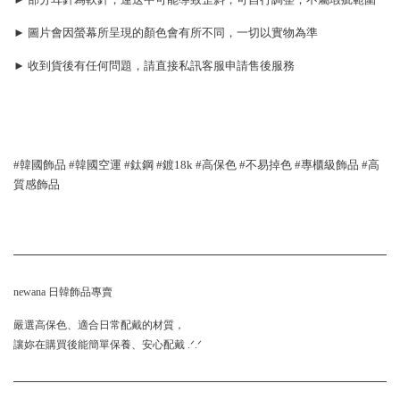
► 圖片會因螢幕所呈現的顏色會有所不同，一切以實物為準
► 收到貨後有任何問題，請直接私訊客服申請售後服務
#韓國飾品 #韓國空運 #鈦鋼 #鍍18k #高保色 #不易掉色 #專櫃級飾品 #高
質感飾品
newana 日韓飾品專賣
嚴選高保色、適合日常配戴的材質，
讓妳在購買後能簡單保養、安心配戴 .ᐟ.ᐟ