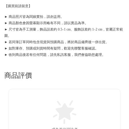
【購買前請留意】
► 商品照片皆為闆娘實拍，請勿盜用。
► 商品顏色會因螢幕顯示而略有不同，請以實品為準。
► 尺寸皆為手工測量，飾品誤差約 0.5–1 cm、服飾誤差約 1–2 cm，皆屬正常範
圍。
► 若同筆訂單同時包含現貨與預購商品，將於商品備齊後一併出貨。
► 如對庫存、預購或到貨時間有疑問，歡迎先聯繫客服確認。
► 收到商品後若有任何問題，請先私訊客服，我們會協助您處理。
商品評價