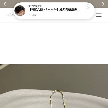
【分享購物評價💬】贈$30元購物金
蕭**
已購買了
【韓國女錶・Lavenda】經典高級感併接色羅馬錶｜磨砂細閃錶面｜一看就很貴【nk61】
13 小時前