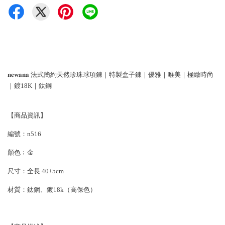
𝐧𝐞𝐰𝐚𝐧𝐚 法式簡約天然珍珠球項鍊｜特製盒子鍊｜優雅｜唯美｜極緻時尚
｜鍍18K｜鈦鋼
【商品資訊】
編號：n516
顏色﹔金
尺寸：全長 40+5cm
材質：鈦鋼、鍍18k（高保色）