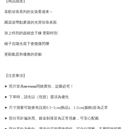
【商品描述】
喜歡珍珠系列的女孩看過來～
圓滾滾帶點磨過的光滑珍珠表面
加上特別的超細盒子鍊 更顯特別
鏈子在陽光底下會微微閃爍
更顯氣質和優雅的容貌
【注意事項】
► 照片皆為𝐧𝐞𝐰𝐚𝐧𝐚闆娘實拍，盜圖必究！
► 下單時，請先以［現貨］選項為優先
► 尺寸測量可能會有誤差0.5~1cm(飾品)、1-2cm(服飾)皆為正常
► 部分耳針偏灰黑、鍍金剝落皆為正常現象，可安心配戴
► 部分耳針為軟針，運送中可能導致歪斜，可自行調整，不屬瑕疵範圍