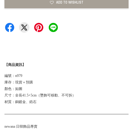
ADD TO WISHLIST
【商品資訊】
編號：n979
庫存：現貨＋預購
顏色：如圖
尺寸：全長41.5+5cm（墜飾可移動、不可拆）
材質：銅鍍金、鋯石
newana 日韓飾品專賣