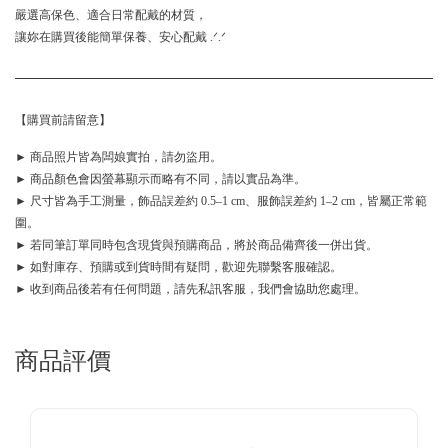
嚴選高保色、適合日常配戴的材質，
讓妳在購買後能簡單保養、安心配戴 .ᐟ.ᐟ
【購買前請留意】
► 商品照片皆為闆娘實拍，請勿盜用。
► 商品顏色會因螢幕顯示而略有不同，請以實品為準。
► 尺寸皆為手工測量，飾品誤差約 0.5–1 cm、服飾誤差約 1–2 cm，皆屬正常範
圍。
► 若同筆訂單同時包含現貨與預購商品，將於商品備齊後一併出貨。
► 如對庫存、預購或到貨時間有疑問，歡迎先聯繫客服確認。
► 收到商品後若有任何問題，請先私訊客服，我們會協助您處理。
商品評價