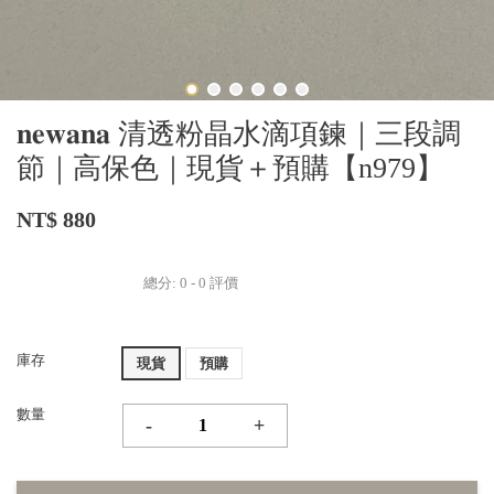
𝐧𝐞𝐰𝐚𝐧𝐚 清透粉晶水滴項鍊｜三段調
節｜高保色｜現貨＋預購【n979】
NT$ 880
總分:
0
-
0
評價
庫存
現貨
預購
數量
-
+