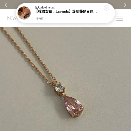
✨ 全館消費每100元贈1元回饋金｜回饋無上限 ✨
有人
added to cart
【韓國女錶．Lavenda】爆款熱銷🔥經典之作老錢風編織紋理奢華金錶【nk64】
1 小時前