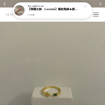
 ✨
【分享購物評價💬】贈$30元購物金
有人
added to cart
【韓國女錶．Lavenda】爆款熱銷🔥經典之作老錢風編織紋理奢華金錶【nk64】
4 小時前