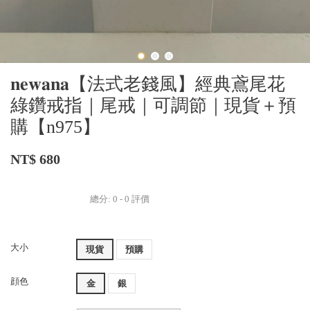
𝐧𝐞𝐰𝐚𝐧𝐚【法式老錢風】經典鳶尾花
綠鑽戒指｜尾戒｜可調節｜現貨＋預
購【n975】
NT$ 680
總分:
0
-
0
評價
大小
現貨
預購
顔色
金
銀