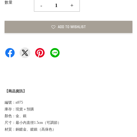
數量
-
+
ADD TO WISHLIST
【商品資訊】
編號：n975
庫存：現貨＋預購
顏色：金、銀
尺寸：最小內直徑1.5cm（可調節）
材質：銅鍍金、鍍銀（高保色）