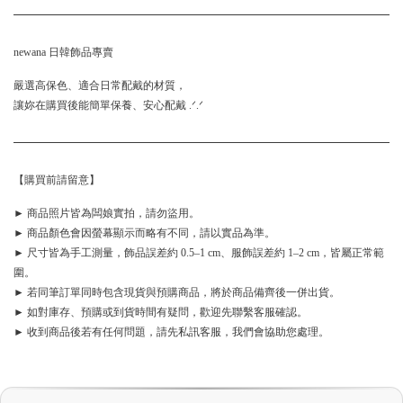
newana 日韓飾品專賣
嚴選高保色、適合日常配戴的材質，
讓妳在購買後能簡單保養、安心配戴 .ᐟ.ᐟ
【購買前請留意】
► 商品照片皆為闆娘實拍，請勿盜用。
► 商品顏色會因螢幕顯示而略有不同，請以實品為準。
► 尺寸皆為手工測量，飾品誤差約 0.5–1 cm、服飾誤差約 1–2 cm，皆屬正常範
圍。
► 若同筆訂單同時包含現貨與預購商品，將於商品備齊後一併出貨。
► 如對庫存、預購或到貨時間有疑問，歡迎先聯繫客服確認。
► 收到商品後若有任何問題，請先私訊客服，我們會協助您處理。