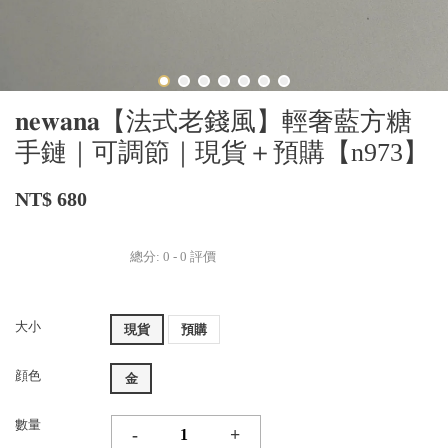
𝐧𝐞𝐰𝐚𝐧𝐚【法式老錢風】輕奢藍方糖
手鏈｜可調節｜現貨＋預購【n973】
NT$ 680
總分:
0
-
0
評價
大小
現貨
預購
顔色
金
數量
-
+