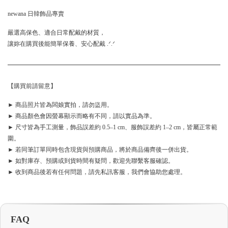
newana 日韓飾品專賣
嚴選高保色、適合日常配戴的材質，
讓妳在購買後能簡單保養、安心配戴 .ᐟ.ᐟ
【購買前請留意】
► 商品照片皆為闆娘實拍，請勿盜用。
► 商品顏色會因螢幕顯示而略有不同，請以實品為準。
► 尺寸皆為手工測量，飾品誤差約 0.5–1 cm、服飾誤差約 1–2 cm，皆屬正常範
圍。
► 若同筆訂單同時包含現貨與預購商品，將於商品備齊後一併出貨。
► 如對庫存、預購或到貨時間有疑問，歡迎先聯繫客服確認。
► 收到商品後若有任何問題，請先私訊客服，我們會協助您處理。
FAQ