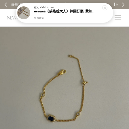
【分享購物評價💬】贈$30元購物金
有人
added to cart
𝐧𝐞𝐰𝐚𝐧𝐚《成熟感大人》韓國訂製_費加羅雙戴式耳環｜鏈條｜鍊子｜醫療鋼｜鍍18k｜現貨＋預購【n388】
32 分鐘前