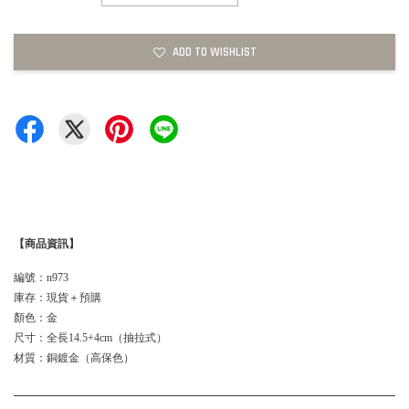
ADD TO WISHLIST
【商品資訊】
編號：n973
庫存：現貨＋預購
顏色：金
尺寸：全長14.5+4cm（抽拉式）
材質：銅鍍金（高保色）