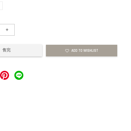
+
售完
ADD TO WISHLIST