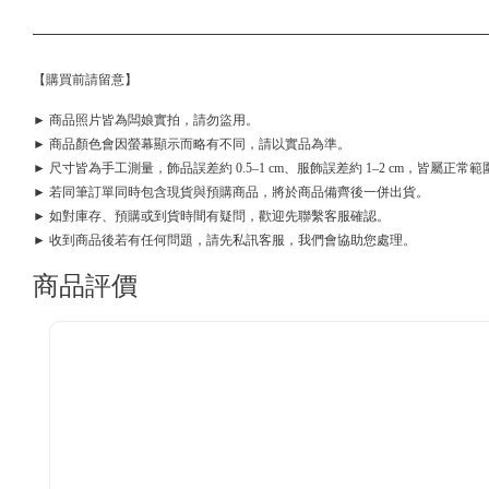
【購買前請留意】
► 商品照片皆為闆娘實拍，請勿盜用。
► 商品顏色會因螢幕顯示而略有不同，請以實品為準。
► 尺寸皆為手工測量，飾品誤差約 0.5–1 cm、服飾誤差約 1–2 cm，皆屬正常範
► 若同筆訂單同時包含現貨與預購商品，將於商品備齊後一併出貨。
► 如對庫存、預購或到貨時間有疑問，歡迎先聯繫客服確認。
► 收到商品後若有任何問題，請先私訊客服，我們會協助您處理。
商品評價