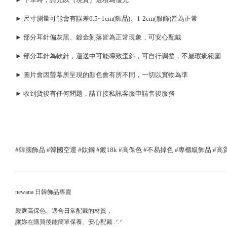
► 尺寸測量可能會有誤差0.5~1cm(飾品)、1-2cm(服飾)皆為正常
► 部分耳針偏灰黑、鍍金剝落皆為正常現象，可安心配戴
► 部分耳針為軟針，運送中可能導致歪斜，可自行調整，不屬瑕疵範圍
► 圖片會因螢幕所呈現的顏色會有所不同，一切以實物為準
► 收到貨後有任何問題，請直接私訊客服申請售後服務
#韓國飾品 #韓國空運 #鈦鋼 #鍍18k #高保色 #不易掉色 #專櫃級飾品 #
newana 日韓飾品專賣
嚴選高保色、適合日常配戴的材質，
讓妳在購買後能簡單保養、安心配戴 .ᐟ.ᐟ