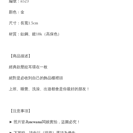
編號：n523
顏色﹔金
尺寸：
長寬1.5cm
材質：鈦鋼、鍍18k（高保色）
【商品描述】
經典款壓紋耳環在一枚
絕對是必收到自己的飾品櫃裡頭
上班、睡覺、洗澡、出遊都會是你最好的朋友！
【注意事項】
► 照片皆為𝐧𝐞𝐰𝐚𝐧𝐚闆娘實拍，盜圖必究！
► 下單時，請先以［現貨］選項為優先