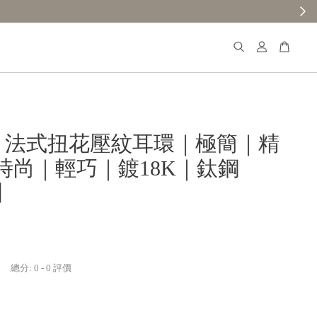
𝐚𝐧𝐚 法式扭花壓紋耳環｜極簡｜精
時尚｜輕巧｜鍍18K｜鈦鋼
3】
總分:
0
-
0
評價