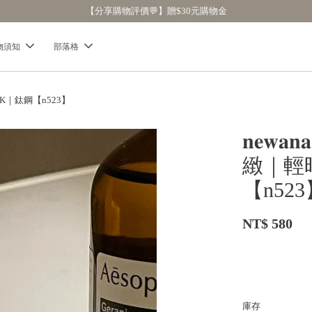
【分享購物評價💬】贈$30元購物金
物須知
部落格
8K｜鈦鋼【n523】
𝐧𝐞
緻｜輕
【n52
NT$ 580
庫存