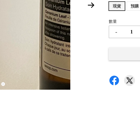
現貨
預購
數量
-