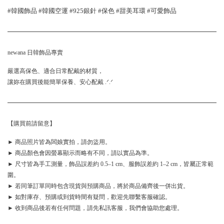
#韓國飾品 #韓國空運 #925銀針 #保色 #甜美耳環 #可愛飾品
newana 日韓飾品專賣
嚴選高保色、適合日常配戴的材質，
讓妳在購買後能簡單保養、安心配戴 .ᐟ.ᐟ
【購買前請留意】
► 商品照片皆為闆娘實拍，請勿盜用。
► 商品顏色會因螢幕顯示而略有不同，請以實品為準。
► 尺寸皆為手工測量，飾品誤差約 0.5–1 cm、服飾誤差約 1–2 cm，皆屬正常範
圍。
► 若同筆訂單同時包含現貨與預購商品，將於商品備齊後一併出貨。
► 如對庫存、預購或到貨時間有疑問，歡迎先聯繫客服確認。
► 收到商品後若有任何問題，請先私訊客服，我們會協助您處理。