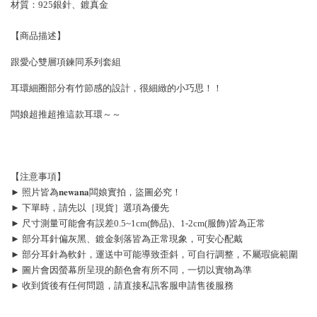
材質：925銀針、鍍真金
【商品描述】
跟愛心雙層項鍊同系列套組
耳環細圈部分有竹節感的設計，很細緻的小巧思！！
闆娘超推超推這款耳環～～
【注意事項】
► 照片皆為𝐧𝐞𝐰𝐚𝐧𝐚闆娘實拍，盜圖必究！
► 下單時，請先以［現貨］選項為優先
► 尺寸測量可能會有誤差0.5~1cm(飾品)、1-2cm(服飾)皆為正常
► 部分耳針偏灰黑、鍍金剝落皆為正常現象，可安心配戴
► 部分耳針為軟針，運送中可能導致歪斜，可自行調整，不屬瑕疵範圍
► 圖片會因螢幕所呈現的顏色會有所不同，一切以實物為準
► 收到貨後有任何問題，請直接私訊客服申請售後服務