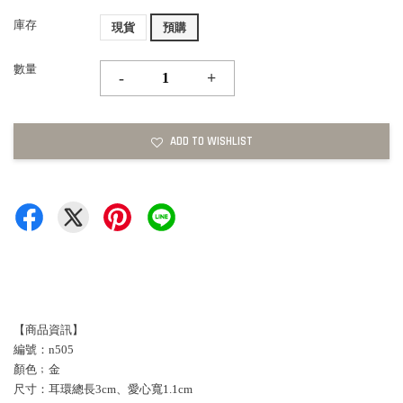
庫存
現貨
預購
數量
-
+
ADD TO WISHLIST
【商品資訊】
編號：n505
顏色﹔金
尺寸：耳環總長3cm、愛心寬1.1cm