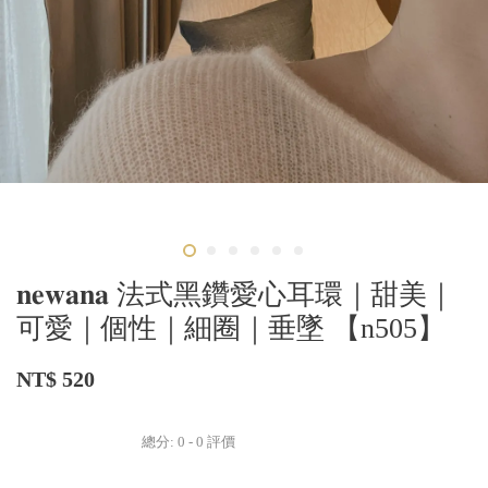
𝐧𝐞𝐰𝐚𝐧𝐚 法式黑鑽愛心耳環｜甜美｜
可愛｜個性｜細圈｜垂墜 【n505】
NT$ 520
總分:
0
-
0
評價