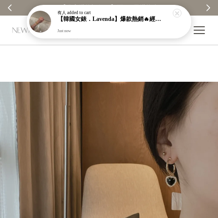
【分享購物評價💬】贈$30元購物金
有人
added to cart
【韓國女錶．Lavenda】爆款熱銷🔥經典之作老錢風編織紋理奢華金錶【nk64】
Just now