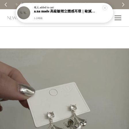
✨
【分享購物評價💬】贈$30元購物金
有人
added to cart
𝐚.𝐧𝐚 𝐦𝐚𝐝𝐞 高級皺褶立體感耳環｜歐膩自訂款｜限量販售｜售完不補【a003】
1 小時前