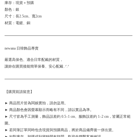
庫存：現貨＋預購
顏色：銀
尺寸：長2.5cm、寬2cm
材質：電鍍、銅
newana 日韓飾品專賣
嚴選高保色、適合日常配戴的材質，
讓妳在購買後能簡單保養、安心配戴 .ᐟ.ᐟ
【購買前請留意】
► 商品照片皆為闆娘實拍，請勿盜用。
► 商品顏色會因螢幕顯示而略有不同，請以實品為準。
► 尺寸皆為手工測量，飾品誤差約 0.5–1 cm、服飾誤差約 1–2 cm，皆屬正常範
圍。
► 若同筆訂單同時包含現貨與預購商品，將於商品備齊後一併出貨。
► 如對庫存、預購或到貨時間有疑問，歡迎先聯繫客服確認。