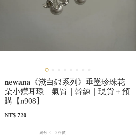
𝐧𝐞𝐰𝐚𝐧𝐚《淺白銀系列》垂墜珍珠花
朵小鑽耳環｜氣質｜幹練｜現貨＋預
購【n908】
NT$ 720
總分:
0
-
0
評價