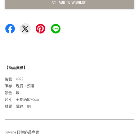
ADD TO WISHLIST
【商品資訊】
編號：n922
庫存：現貨＋預購
顏色：銀
尺寸：全長約67+5cm
材質：電鍍、銅
newana 日韓飾品專賣