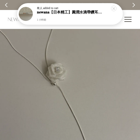
✨ 全館消費每100元贈1元回饋金｜回饋無上限 ✨
有人
added to cart
𝐧𝐞𝐰𝐚𝐧𝐚【日本精工】圓潤水滴帶鑽耳環｜耳針｜高保色｜純銀｜鍍玫瑰金｜現貨＋預購【n989】
1 小時前