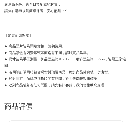
嚴選高保色、適合日常配戴的材質，
讓妳在購買後能簡單保養、安心配戴 .ᐟ.ᐟ
【購買前請留意】
► 商品照片皆為闆娘實拍，請勿盜用。
► 商品顏色會因螢幕顯示而略有不同，請以實品為準。
► 尺寸皆為手工測量，飾品誤差約 0.5–1 cm、服飾誤差約 1–2 cm，皆屬正常範
圍。
► 若同筆訂單同時包含現貨與預購商品，將於商品備齊後一併出貨。
► 如對庫存、預購或到貨時間有疑問，歡迎先聯繫客服確認。
► 收到商品後若有任何問題，請先私訊客服，我們會協助您處理。
商品評價