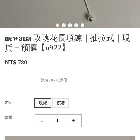
𝐧𝐞𝐰𝐚𝐧𝐚 玫瑰花長項鍊｜抽拉式｜現
貨＋預購【n922】
NT$ 780
總分:
0
-
0
評價
大小
現貨
預購
數量
-
+