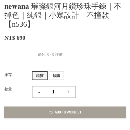
𝐧𝐞𝐰𝐚𝐧𝐚 璀璨銀河月鑽珍珠手鍊｜不
掉色｜純銀｜小眾設計｜不撞款
【n536】
NT$ 690
總分:
0
-
0
評價
庫存
現貨
預購
數量
-
+
ADD TO WISHLIST