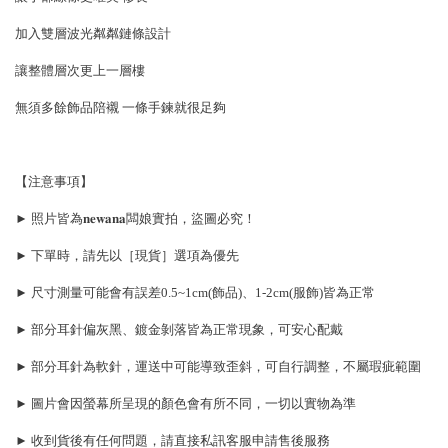
加入雙層波光粼粼鏈條設計
讓整體層次更上一層樓
無須多餘飾品陪襯 一條手鍊就很足夠
【注意事項】
► 照片皆為𝐧𝐞𝐰𝐚𝐧𝐚闆娘實拍，盜圖必究！
► 下單時，請先以［現貨］選項為優先
► 尺寸測量可能會有誤差0.5~1cm(飾品)、1-2cm(服飾)皆為正常
► 部分耳針偏灰黑、鍍金剝落皆為正常現象，可安心配戴
► 部分耳針為軟針，運送中可能導致歪斜，可自行調整，不屬瑕疵範圍
► 圖片會因螢幕所呈現的顏色會有所不同，一切以實物為準
► 收到貨後有任何問題，請直接私訊客服申請售後服務