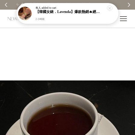
【分享購物評價💬】贈$30元購物金
有人
added to cart
【韓國女錶．Lavenda】爆款熱銷🔥經典之作老錢風編織紋理奢華金錶【nk64】
2 小時前