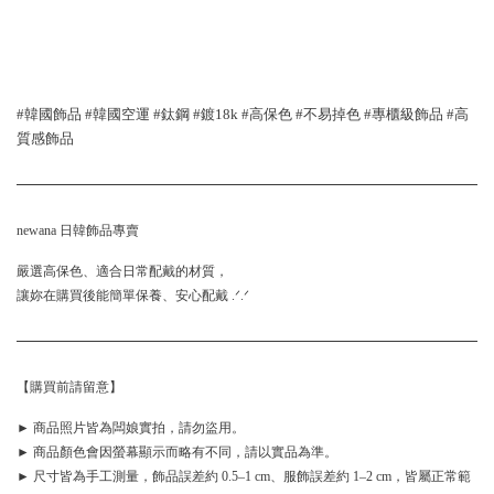
#韓國飾品 #韓國空運 #鈦鋼 #鍍18k #高保色 #不易掉色 #專櫃級飾品 #高
質感飾品
newana 日韓飾品專賣
嚴選高保色、適合日常配戴的材質，
讓妳在購買後能簡單保養、安心配戴 .ᐟ.ᐟ
【購買前請留意】
► 商品照片皆為闆娘實拍，請勿盜用。
► 商品顏色會因螢幕顯示而略有不同，請以實品為準。
► 尺寸皆為手工測量，飾品誤差約 0.5–1 cm、服飾誤差約 1–2 cm，皆屬正常範