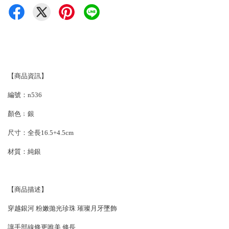
【商品資訊】
編號：n536
顏色﹔銀
尺寸：全長16.5+4.5cm
材質：純銀
【商品描述】
穿越銀河 粉嫩拋光珍珠 璀璨月牙墜飾
讓手部線條更唯美 修長