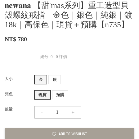
𝐧𝐞𝐰𝐚𝐧𝐚 【甜'mas系列】重工造型貝
殼螺紋戒指｜金色｜銀色｜純銀｜鍍
18k｜高保色｜現貨＋預購【n735】
NT$ 780
總分:
0
-
0
評價
大小
金
銀
顔色
現貨
預購
數量
-
+
ADD TO WISHLIST