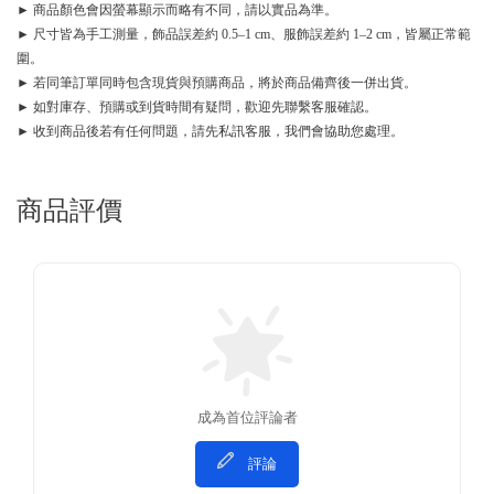
► 商品顏色會因螢幕顯示而略有不同，請以實品為準。
► 尺寸皆為手工測量，飾品誤差約 0.5–1 cm、服飾誤差約 1–2 cm，皆屬正常範
圍。
► 若同筆訂單同時包含現貨與預購商品，將於商品備齊後一併出貨。
► 如對庫存、預購或到貨時間有疑問，歡迎先聯繫客服確認。
► 收到商品後若有任何問題，請先私訊客服，我們會協助您處理。
商品評價
成為首位評論者
評論