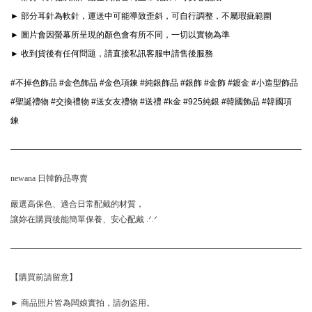
► 部分耳針為軟針，運送中可能導致歪斜，可自行調整，不屬瑕疵範圍
► 圖片會因螢幕所呈現的顏色會有所不同，一切以實物為準
► 收到貨後有任何問題，請直接私訊客服申請售後服務
#不掉色飾品 #金色飾品 #金色項鍊 #純銀飾品 #銀飾 #金飾 #鍍金 #小造型飾品 
#聖誕禮物 #交換禮物 #送女友禮物 #送禮 #k金 #925純銀 #韓國飾品 #韓國項
鍊 
newana 日韓飾品專賣
嚴選高保色、適合日常配戴的材質，
讓妳在購買後能簡單保養、安心配戴 .ᐟ.ᐟ
【購買前請留意】
► 商品照片皆為闆娘實拍，請勿盜用。