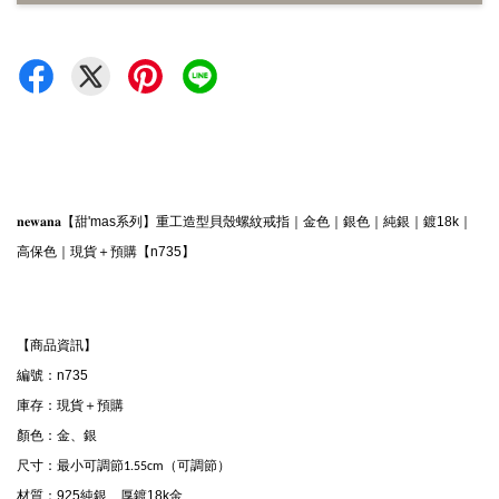
𝐧𝐞𝐰𝐚𝐧𝐚【甜'mas系列】重工造型貝殼螺紋戒指｜金色｜銀色｜純銀｜鍍18k｜
高保色｜現貨＋預購【n735】
【商品資訊】
編號：n735
庫存：現貨＋預購
顏色：金、銀
尺寸：
最小可調節1.55cm（可調節）
材質：
925純銀、厚鍍18k金