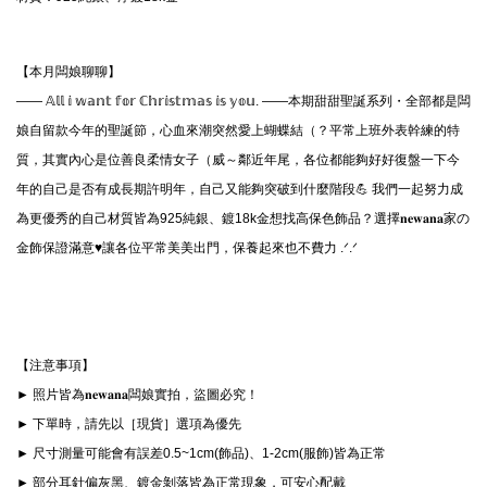
【本月闆娘聊聊】
—— 𝔸𝕝𝕝 𝕚 𝕨𝕒𝕟𝕥 𝕗𝕠𝕣 ℂ𝕙𝕣𝕚𝕤𝕥𝕞𝕒𝕤 𝕚𝕤 𝕪𝕠𝕦. ——本期甜甜聖誕系列・全部都是闆
娘自留款今年的聖誕節，心血來潮突然愛上蝴蝶結（？平常上班外表幹練的特
質，其實內心是位善良柔情女子（威～鄰近年尾，各位都能夠好好復盤一下今
年的自己是否有成長期許明年，自己又能夠突破到什麼階段💪 我們一起努力成
為更優秀的自己材質皆為925純銀、鍍18k金想找高保色飾品？選擇𝐧𝐞𝐰𝐚𝐧𝐚家の
金飾保證滿意♥讓各位平常美美出門，保養起來也不費力 .ᐟ‪‪‪.ᐟ‪‪‪
【注意事項】
► 照片皆為𝐧𝐞𝐰𝐚𝐧𝐚闆娘實拍，盜圖必究！
► 下單時，請先以［現貨］選項為優先
► 尺寸測量可能會有誤差0.5~1cm(飾品)、1-2cm(服飾)皆為正常
► 部分耳針偏灰黑、鍍金剝落皆為正常現象，可安心配戴