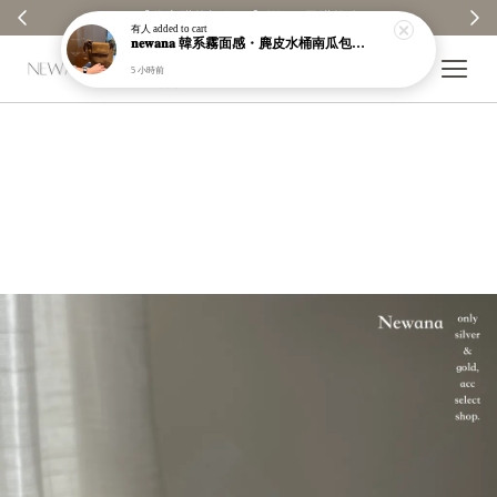
【分享購物評價💬】贈$30元購物金
有人
added to cart
𝐧𝐞𝐰𝐚𝐧𝐚 韓系霧面感・麂皮水桶南瓜包｜通勤日常包｜高級皮革｜現貨＋預購【nk62】
5 小時前