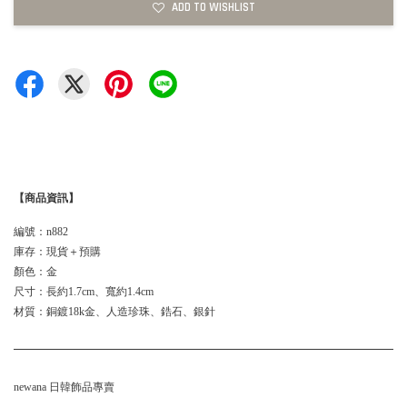
ADD TO WISHLIST
【商品資訊】
編號：n882
庫存：現貨＋預購
顏色：金
尺寸：長約1.7cm、寬約1.4cm
材質：銅鍍18k金、人造珍珠、鋯石、銀針
newana 日韓飾品專賣