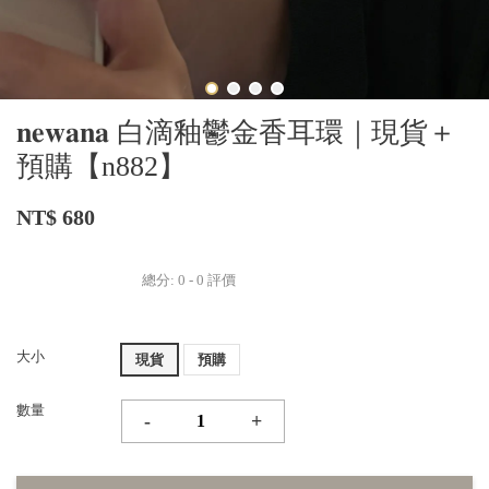
𝐧𝐞𝐰𝐚𝐧𝐚 白滴釉鬱金香耳環｜現貨＋
預購【n882】
NT$ 680
總分:
0
-
0
評價
大小
現貨
預購
數量
-
+