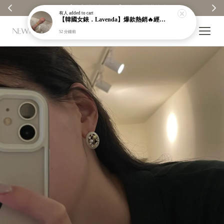
【分享購物評價💬】贈$30元購物金
有人
added to cart
【韓國女錶．Lavenda】爆款熱銷🔥經典之作老錢風編織紋理奢華金錶【nk64】
52 分鐘前