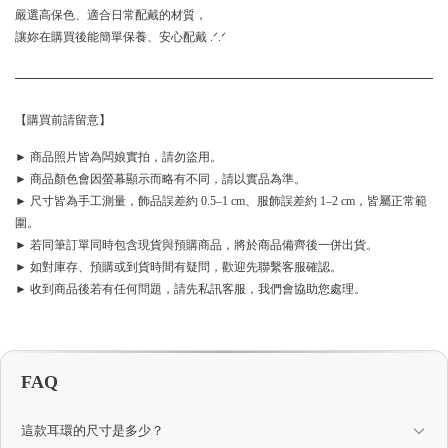
嚴選高保色、適合日常配戴的材質，
讓妳在購買後能簡單保養、安心配戴 .ᐟ.ᐟ
【購買前請留意】
► 商品照片皆為闆娘實拍，請勿盜用。
► 商品顏色會因螢幕顯示而略有不同，請以實品為準。
► 尺寸皆為手工測量，飾品誤差約 0.5–1 cm、服飾誤差約 1–2 cm，皆屬正常範
圍。
► 若同筆訂單同時包含現貨與預購商品，將於商品備齊後一併出貨。
► 如對庫存、預購或到貨時間有疑問，歡迎先聯繫客服確認。
► 收到商品後若有任何問題，請先私訊客服，我們會協助您處理。
FAQ
這款耳環的尺寸是多少？