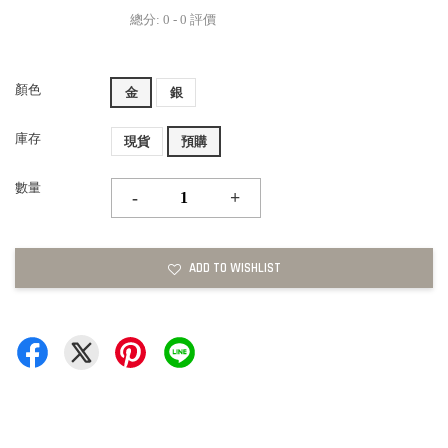
總分:
0
-
0
評價
顏色
金
銀
庫存
現貨
預購
數量
-
+
ADD TO WISHLIST