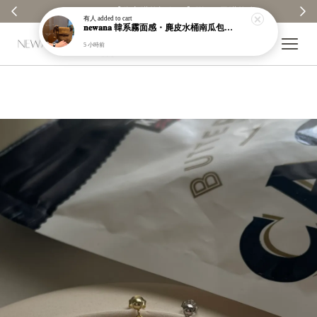
【分享購物評價💬】贈$30元購物金
有人
added to cart
𝐧𝐞𝐰𝐚𝐧𝐚 韓系霧面感・麂皮水桶南瓜包｜通勤日常包｜高級皮革｜現貨＋預購【nk62】
5 小時前