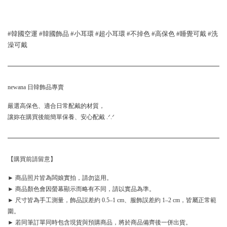
#韓國空運 #韓國飾品 #小耳環 #超小耳環 #不掉色 #高保色 #睡覺可戴 #洗
澡可戴
newana 日韓飾品專賣
嚴選高保色、適合日常配戴的材質，
讓妳在購買後能簡單保養、安心配戴 .ᐟ.ᐟ
【購買前請留意】
► 商品照片皆為闆娘實拍，請勿盜用。
► 商品顏色會因螢幕顯示而略有不同，請以實品為準。
► 尺寸皆為手工測量，飾品誤差約 0.5–1 cm、服飾誤差約 1–2 cm，皆屬正常範
圍。
► 若同筆訂單同時包含現貨與預購商品，將於商品備齊後一併出貨。