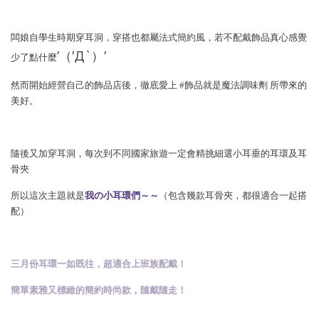
闆娘自學生時期穿耳洞，穿搭也都屬法式簡約風，若不配戴飾品真心感覺
’（′Д`）’
少了點什麼
然而開始經營自己的飾品店後，徹底愛上 #飾品就是魔法調味劑 所帶來的
美好。
隨後又加穿耳洞，每次到不同國家旅遊一定會精挑細選小耳垂的耳環及耳
骨夾
所以這次主題就是
我の小耳環們～～
（包含幾款耳骨夾，都很適合一起搭
配）
三月份耳環一如既往，超適合上班族配戴！
簡單素雅又標緻的簡約時尚款，隨戴隨走！