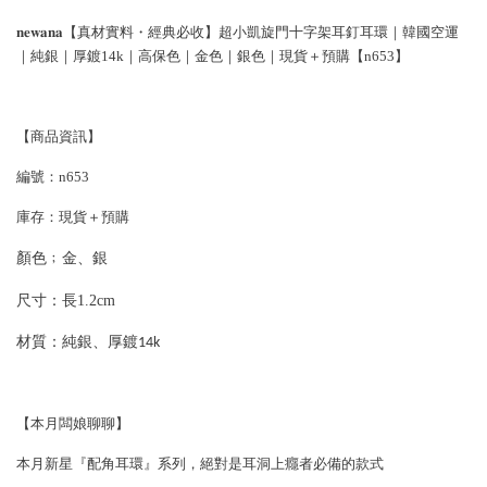
𝐧𝐞𝐰𝐚𝐧𝐚【真材實料・經典必收】超小凱旋門十字架耳釘耳環｜韓國空運
｜純銀｜厚鍍14k｜高保色｜金色｜銀色｜現貨＋預購【n653】
【商品資訊】
編號：n653
庫存：現貨＋預購
顏色﹔
金、銀
尺寸：
長1.2cm
材質：
純銀、厚鍍14k
【本月闆娘聊聊】
本月新星『配角耳環』系列，絕對是耳洞上癮者必備的款式