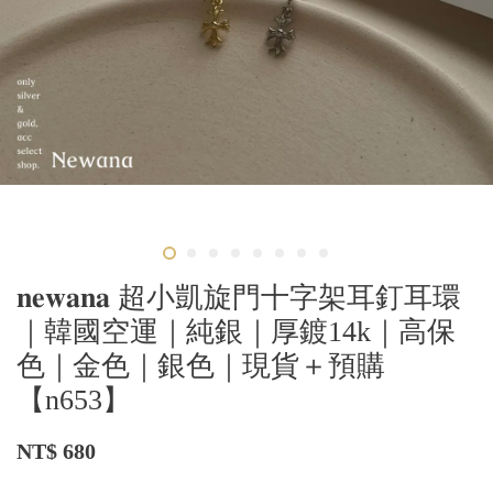
𝐧𝐞𝐰𝐚𝐧𝐚 超小凱旋門十字架耳釘耳環
｜韓國空運｜純銀｜厚鍍14k｜高保
色｜金色｜銀色｜現貨＋預購
【n653】
NT$ 680