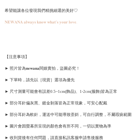
希望能讓各位發現我們精挑細選的美好♡
𝐍𝐄𝐖𝐀𝐍𝐀 𝐚𝐥𝐰𝐚𝐲𝐬 𝐤𝐧𝐨𝐰 𝐰𝐡𝐚𝐭’𝐬 𝐲𝐨𝐮𝐫 𝐥𝐨𝐯𝐞.
【注意事項】
► 照片皆為𝐧𝐞𝐰𝐚𝐧𝐚闆娘實拍，盜圖必究！
► 下單時，請先以［現貨］選項為優先
► 尺寸測量可能會有誤差0.5~1cm(飾品)、1-2cm(服飾)皆為正常
► 部分耳針偏灰黑、鍍金剝落皆為正常現象，可安心配戴
► 部分耳針為軟針，運送中可能導致歪斜，可自行調整，不屬瑕疵範圍
► 圖片會因螢幕所呈現的顏色會有所不同，一切以實物為準
► 收到貨後有任何問題，請直接私訊客服申請售後服務