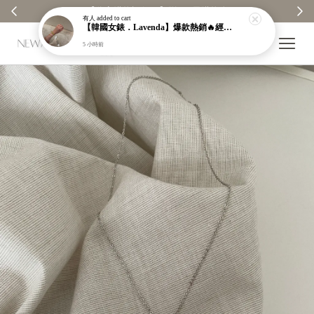
【分享購物評價💬】贈$30元購物金
有人
added to cart
【韓國女錶．Lavenda】爆款熱銷🔥經典之作老錢風編織紋理奢華金錶【nk64】
5 小時前