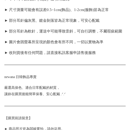
► 尺寸測量可能會有誤差0.5~1cm(飾品)、1-2cm(服飾)皆為正常
► 部分耳針偏灰黑、鍍金剝落皆為正常現象，可安心配戴
► 部分耳針為軟針，運送中可能導致歪斜，可自行調整，不屬瑕疵範圍
► 圖片會因螢幕所呈現的顏色會有所不同，一切以實物為準
► 收到貨後有任何問題，請直接私訊客服申請售後服務
newana 日韓飾品專賣
嚴選高保色、適合日常配戴的材質，
讓妳在購買後能簡單保養、安心配戴 .ᐟ.ᐟ
【購買前請留意】
► 商品照片皆為闆娘實拍，請勿盜用。