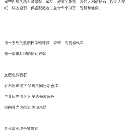
光芒四射的鋯石是繁榮、成功、好運的象徵，古代人相信鋯石可以助人安
眠、驅凶避邪、保護配戴者，並會帶來財富、智慧和健康。
這一系列的藍鑽日系輕珠寶 = 奢華、高質感代表
每一款都點綴的恰到好處
灰藍色調寶石
在不同燈光下 呈現不同光彩色澤
早晨日光照射下 呈透亮灰藍色
室內暖光 漸變超美湖水藍
各式重要場合皆適宜