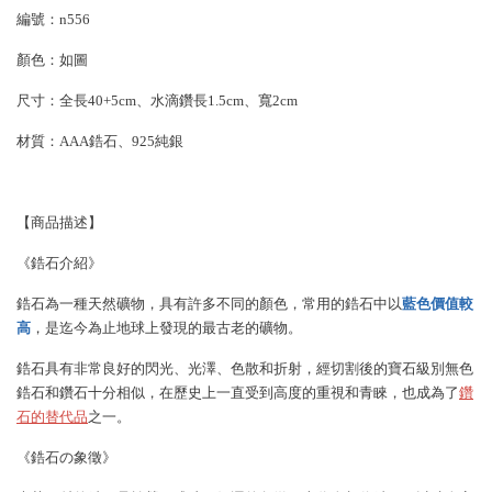
編號：n556
顏色：如圖
尺寸：全長40+5cm、水滴鑽長1.5cm、寬2cm
材質：AAA鋯石、925純銀
【商品描述】
《鋯石介紹》
鋯石為一種天然礦物，具有許多不同的顏色，常用的鋯石中以
藍色價值較
高
，是迄今為止地球上發現的最古老的礦物。
鋯石具有非常良好的閃光、光澤、色散和折射，經切割後的寶石級別無色
鋯石和鑽石十分相似，在歷史上一直受到高度的重視和青睞，也成為了
鑽
石的替代品
之一。
《鋯石の象徵》