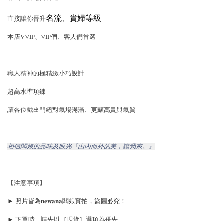
名流、貴婦等級
直接讓你晉升
本店VVIP、VIP們、客人們首選
職人精神的極精緻小巧設計
超高水準項鍊
讓各位戴出門絕對氣場滿滿、更顯高貴與氣質
相信闆娘的品味及眼光『由內而外的美，讓我來。』
【注意事項】
► 照片皆為𝐧𝐞𝐰𝐚𝐧𝐚闆娘實拍，盜圖必究！
► 下單時，請先以［現貨］選項為優先