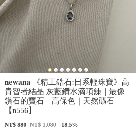
𝐧𝐞𝐰𝐚𝐧𝐚 《精工鋯石:日系輕珠寶》高
貴智者結晶 灰藍鑽水滴項鍊｜最像
鑽石的寶石｜高保色｜天然礦石
【n556】
NT$ 880
NT$ 1,080
-18.5%