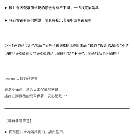
► 圖片會因螢幕所呈現的顏色會有所不同，一切以實物為準
► 收到貨後有任何問題，請直接私訊客服申請售後服務
#不掉色飾品 #金色飾品 #金色項鍊 #戒指 #純銀飾品 #銀飾 #鍍金 #18k金#小造
型飾品 #韓國東大門 #韓國飾品 #韓國訂製 #不掉色 #奢華飾品 #正韓飾品 
newana 日韓飾品專賣
嚴選高保色、適合日常配戴的材質，
讓妳在購買後能簡單保養、安心配戴 .ᐟ.ᐟ
【購買前請留意】
► 商品照片皆為闆娘實拍，請勿盜用。