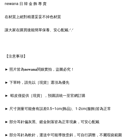
newana 日 韓 金 飾 專 賣
在材質上絕對精選妥妥不掉色材質
讓大家在購買後能簡單保養、安心配戴.ᐟ‪‪‪.ᐟ
【注意事項】
► 照片皆為𝐧𝐞𝐰𝐚𝐧𝐚闆娘實拍，盜圖必究！
► 下單時，請先以［現貨］選項為優先
► 蝦皮僅提供［現貨］，預購請統一至官網訂購
► 尺寸測量可能會有誤差0.5~1cm(飾品)、1-2cm(服飾)皆為正常
► 部分耳針偏灰黑、鍍金剝落皆為正常現象，可安心配戴
► 部分耳針為軟針，運送中可能導致歪斜，可自行調整，不屬瑕疵範圍