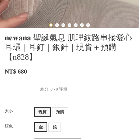
𝐧𝐞𝐰𝐚𝐧𝐚 聖誕氣息 肌理紋路串接愛心
耳環｜耳釘｜銀針｜現貨＋預購
【n828】
NT$ 680
總分:
0
-
0
評價
大小
現貨
預購
顔色
金
銀