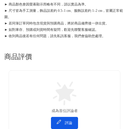
► 商品顏色會因螢幕顯示而略有不同，請以實品為準。
► 尺寸皆為手工測量，飾品誤差約 0.5–1 cm、服飾誤差約 1–2 cm，皆屬正常範
圍。
► 若同筆訂單同時包含現貨與預購商品，將於商品備齊後一併出貨。
► 如對庫存、預購或到貨時間有疑問，歡迎先聯繫客服確認。
► 收到商品後若有任何問題，請先私訊客服，我們會協助您處理。
商品評價
成為首位評論者
評論