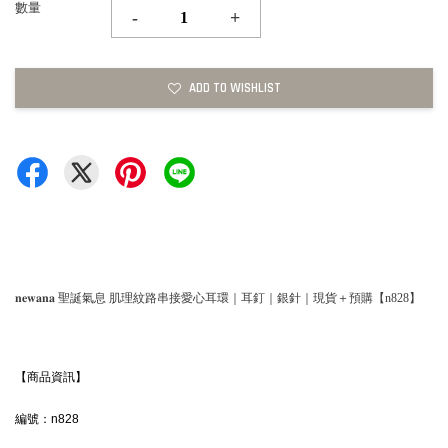
數量
-
+
ADD TO WISHLIST
𝐧𝐞𝐰𝐚𝐧𝐚 聖誕氣息 肌理紋路串接愛心耳環｜耳釘｜銀針｜現貨＋預購【n828】
【商品資訊】
編號：n828