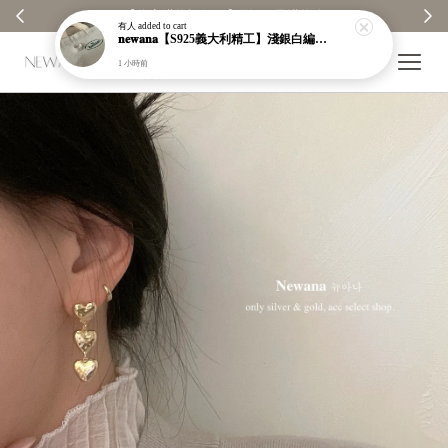
【分享購物評價💬】贈$30元購物金
有人
added to cart
𝐧𝐞𝐰𝐚𝐧𝐚【S925義大利精工】淺銀白編織紋寬版戒指｜粗戒指｜顯白｜開口戒｜現貨＋預購【n919】
1 小時前