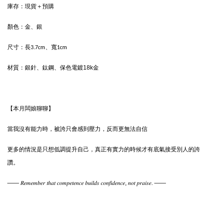
庫存：現貨＋預購
顏色：
金、銀
尺寸：
長3.7cm、寬1cm
材質：
銀針、鈦鋼、保色電鍍18k金
【本月闆娘聊聊】
當我沒有能力時，被誇只會感到壓力，反而更無法自信
更多的情況是只想低調提升自己，真正有實力的時候才有底氣接受別人的誇
讚。
—— 𝑅𝑒𝑚𝑒𝑚𝑏𝑒𝑟 𝑡ℎ𝑎𝑡 𝑐𝑜𝑚𝑝𝑒𝑡𝑒𝑛𝑐𝑒 𝑏𝑢𝑖𝑙𝑑𝑠 𝑐𝑜𝑛𝑓𝑖𝑑𝑒𝑛𝑐𝑒, 𝑛𝑜𝑡 𝑝𝑟𝑎𝑖𝑠𝑒. ——