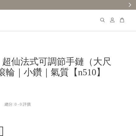
【分享購物評價💬】贈$30元購物金
𝐚𝐧𝐚 超仙法式可調節手鏈（大尺
滾輪｜小鑽｜氣質【n510】
總分:
0
-
0
評價