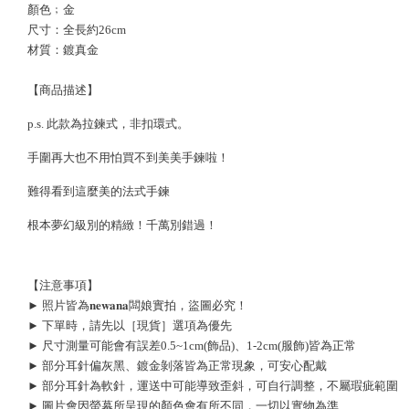
顏色﹔金
尺寸：全長約26cm
材質：鍍真金
【商品描述】
p.s. 此款為拉鍊式，非扣環式。
手圍再大也不用怕買不到美美手鍊啦！
難得看到這麼美的法式手鍊
根本夢幻級別的精緻！千萬別錯過！
【注意事項】
► 照片皆為𝐧𝐞𝐰𝐚𝐧𝐚闆娘實拍，盜圖必究！
► 下單時，請先以［現貨］選項為優先
► 尺寸測量可能會有誤差0.5~1cm(飾品)、1-2cm(服飾)皆為正常
► 部分耳針偏灰黑、鍍金剝落皆為正常現象，可安心配戴
► 部分耳針為軟針，運送中可能導致歪斜，可自行調整，不屬瑕疵範圍
► 圖片會因螢幕所呈現的顏色會有所不同，一切以實物為準