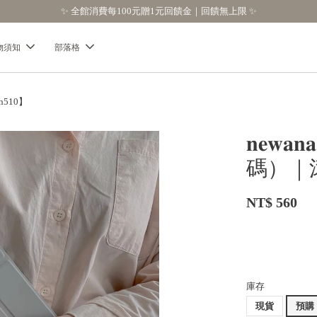
物須知
部落格
n510】
𝐧𝐞
碼）｜
NT$ 560
庫存
現貨
預購