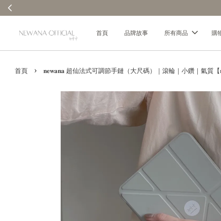
饋金｜回饋無上限 ✨
首頁
品牌故事
所有商品
購
›
首頁
𝐧𝐞𝐰𝐚𝐧𝐚 超仙法式可調節手鏈（大尺碼）｜滾輪｜小鑽｜氣質【