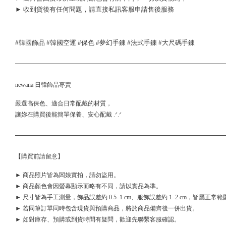
► 收到貨後有任何問題，請直接私訊客服申請售後服務
#韓國飾品 #韓國空運 #保色 #夢幻手鍊 #法式手鍊 #大尺碼手鍊
newana 日韓飾品專賣
嚴選高保色、適合日常配戴的材質，
讓妳在購買後能簡單保養、安心配戴 .ᐟ.ᐟ
【購買前請留意】
► 商品照片皆為闆娘實拍，請勿盜用。
► 商品顏色會因螢幕顯示而略有不同，請以實品為準。
► 尺寸皆為手工測量，飾品誤差約 0.5–1 cm、服飾誤差約 1–2 cm，皆屬正常範
► 若同筆訂單同時包含現貨與預購商品，將於商品備齊後一併出貨。
► 如對庫存、預購或到貨時間有疑問，歡迎先聯繫客服確認。