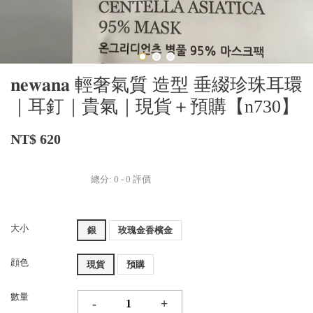
𝐧𝐞𝐰𝐚𝐧𝐚 輕奢氣質 造型 垂綴珍珠耳環
｜耳釘｜貴氣｜現貨＋預購【n730】
NT$ 620
總分:
0
-
0
評價
大小
銀
玫瑰金香檳金
顔色
現貨
預購
數量
-
+