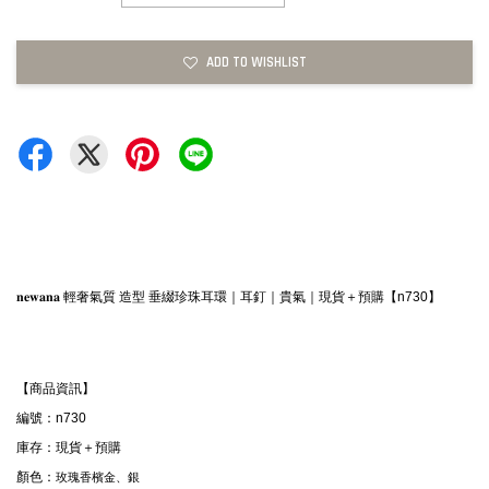
ADD TO WISHLIST
𝐧𝐞𝐰𝐚𝐧𝐚 輕奢氣質 造型 垂綴珍珠耳環｜耳釘｜貴氣｜現貨＋預購【n730】
【商品資訊】
編號：n730
庫存：現貨＋預購
顏色：
玫瑰香檳金、銀