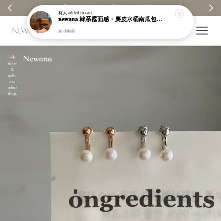
【分享購物評價💬】贈$30元購物金
有人
added to cart
𝐧𝐞𝐰𝐚𝐧𝐚 韓系霧面感・麂皮水桶南瓜包｜通勤日常包｜高級皮革｜現貨＋預購【nk62】
10 小時前