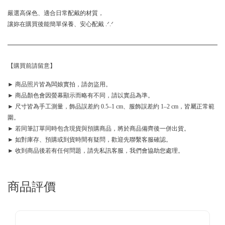
嚴選高保色、適合日常配戴的材質，
讓妳在購買後能簡單保養、安心配戴 .ᐟ.ᐟ
【購買前請留意】
► 商品照片皆為闆娘實拍，請勿盜用。
► 商品顏色會因螢幕顯示而略有不同，請以實品為準。
► 尺寸皆為手工測量，飾品誤差約 0.5–1 cm、服飾誤差約 1–2 cm，皆屬正常範
圍。
► 若同筆訂單同時包含現貨與預購商品，將於商品備齊後一併出貨。
► 如對庫存、預購或到貨時間有疑問，歡迎先聯繫客服確認。
► 收到商品後若有任何問題，請先私訊客服，我們會協助您處理。
商品評價