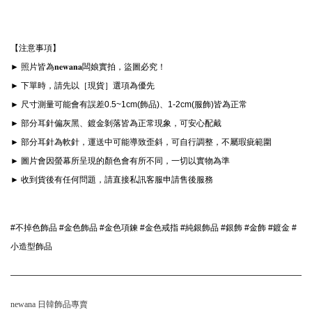
【注意事項】
► 照片皆為𝐧𝐞𝐰𝐚𝐧𝐚闆娘實拍，盜圖必究！
► 下單時，請先以［現貨］選項為優先
► 尺寸測量可能會有誤差0.5~1cm(飾品)、1-2cm(服飾)皆為正常
► 部分耳針偏灰黑、鍍金剝落皆為正常現象，可安心配戴
► 部分耳針為軟針，運送中可能導致歪斜，可自行調整，不屬瑕疵範圍
► 圖片會因螢幕所呈現的顏色會有所不同，一切以實物為準
► 收到貨後有任何問題，請直接私訊客服申請售後服務
#不掉色飾品 #金色飾品 #金色項鍊 #金色戒指 #純銀飾品 #銀飾 #金飾 #鍍金 #
小造型飾品
newana 日韓飾品專賣