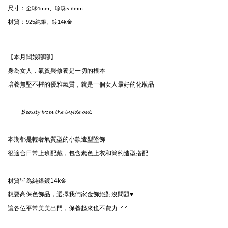
尺寸：
金球4mm、珍珠5-6mm
材質：
925純銀、鍍14k金
【本月闆娘聊聊】
身為女人，氣質與修養是一切的根本

培養無堅不摧的優雅氣質，就是一個女人最好的化妝品

—— 𝓑𝓮𝓪𝓾𝓽𝔂 𝓯𝓻𝓸𝓶 𝓽𝓱𝓮 𝓲𝓷𝓼𝓲𝓭𝓮 𝓸𝓾𝓽. ——

本期都是輕奢氣質型的小款造型墜飾

很適合日常上班配戴，包含素色上衣和簡約造型搭配

材質皆為純銀鍍14k金

想要高保色飾品，選擇我們家金飾絕對沒問題♥

讓各位平常美美出門，保養起來也不費力 .ᐟ‪‪‪.ᐟ‪