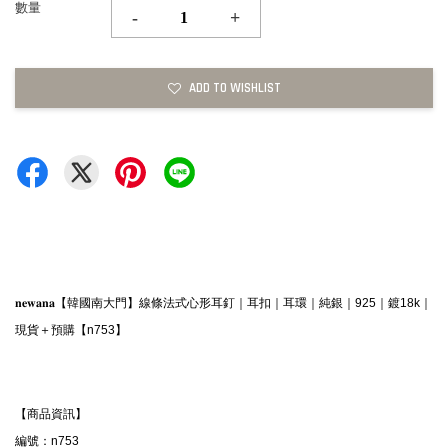
數量
-
+
ADD TO WISHLIST
𝐧𝐞𝐰𝐚𝐧𝐚【韓國南大門】線條法式心形耳釘｜耳扣｜耳環｜純銀｜925｜鍍18k｜
現貨＋預購【n753】
【商品資訊】

編號：n753
