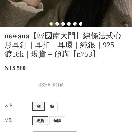
𝐧𝐞𝐰𝐚𝐧𝐚【韓國南大門】線條法式心
形耳釘｜耳扣｜耳環｜純銀｜925｜
鍍18k｜現貨＋預購【n753】
NT$ 580
總分:
0
-
0
評價
大小
金
銀
顔色
現貨
預購