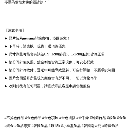
專屬為個性女孩的設計款 .ᐟ‪‪‪.ᐟ‪‪‪
【注意事項】

► 照片皆為𝐧𝐞𝐰𝐚𝐧𝐚闆娘實拍，盜圖必究！

► 下單時，請先以［現貨］選項為優先

► 尺寸測量可能會有誤差0.5~1cm(飾品)、1-2cm(服飾)皆為正常

► 部分耳針偏灰黑、鍍金剝落皆為正常現象，可安心配戴

► 部分耳針為軟針，運送中可能導致歪斜，可自行調整，不屬瑕疵範圍

► 圖片會因螢幕所呈現的顏色會有所不同，一切以實物為準

► 收到貨後有任何問題，請直接私訊客服申請售後服務

#不掉色飾品 #金色飾品 #金色項鍊 #金色戒指 #金手鍊 #純銀飾品 #銀飾 #金飾 
#鍍金 #飾品專賣 #韓國飾品 #鍍18k 
#小造型飾品 #韓國南大門 #韓國飾品 