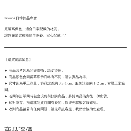
newana 日韓飾品專賣
嚴選高保色、適合日常配戴的材質，
讓妳在購買後能簡單保養、安心配戴 .ᐟ.ᐟ
【購買前請留意】
► 商品照片皆為闆娘實拍，請勿盜用。
► 商品顏色會因螢幕顯示而略有不同，請以實品為準。
► 尺寸皆為手工測量，飾品誤差約 0.5–1 cm、服飾誤差約 1–2 cm，皆屬正常範
圍。
► 若同筆訂單同時包含現貨與預購商品，將於商品備齊後一併出貨。
► 如對庫存、預購或到貨時間有疑問，歡迎先聯繫客服確認。
► 收到商品後若有任何問題，請先私訊客服，我們會協助您處理。
商品評價