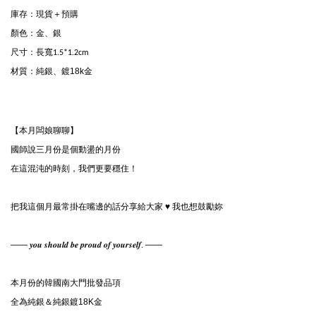
庫存：現貨＋預購

顏色：
金、銀
尺寸：
長寬1.5*1.2cm
材質：
純銀、鍍18k金
國師說三月份是個動盪的月份

在這混沌的時刻，我們更要穩住！

把我這個月最常掛在嘴邊的話分享給大家 ♥ 我也想鼓勵妳

—— 𝒚𝒐𝒖 𝒔𝒉𝒐𝒖𝒍𝒅 𝒃𝒆 𝒑𝒓𝒐𝒖𝒅 𝒐𝒇 𝒚𝒐𝒖𝒓𝒔𝒆𝒍𝒇. ——

本月份的韓國南大門批發品項

全為純銀＆純銀鍍18K金
