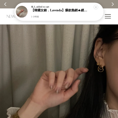
【分享購物評價💬】贈$30元購物金
有人
added to cart
【韓國女錶．Lavenda】爆款熱銷🔥經典之作老錢風編織紋理奢華金錶【nk64】
1 小時前