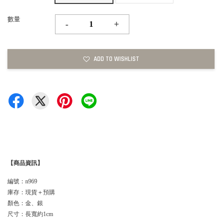
數量
-
+
ADD TO WISHLIST
【商品資訊】
編號：n969
庫存：現貨＋預購
顏色：金、銀
尺寸：長寬約1cm